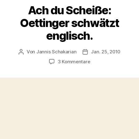
Ach du Scheiße:
Oettinger schwätzt
englisch.
Von
Jannis Schakarian
Jan. 25, 2010
Beitragsautor
Veröffentlichungsdatu
zu
3 Kommentare
Ach
du
Scheiße:
Oettinger
schwätzt
englisch.