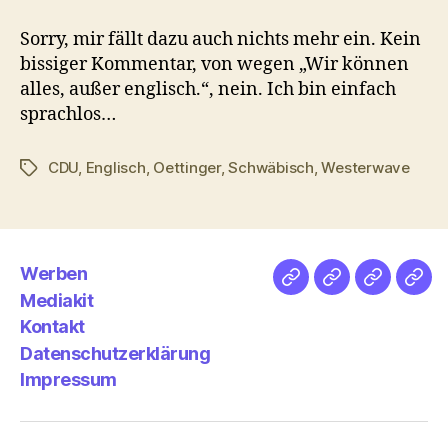
Sorry, mir fällt dazu auch nichts mehr ein. Kein
bissiger Kommentar, von wegen „Wir können
alles, außer englisch.“, nein. Ich bin einfach
sprachlos…
CDU
,
Englisch
,
Oettinger
,
Schwäbisch
,
Westerwave
Schlagwörter
Werben
Netz
Medien
streamlet
Pod
Mediakit
&
Emp
Kontakt
Datenschutzerklärung
Impressum