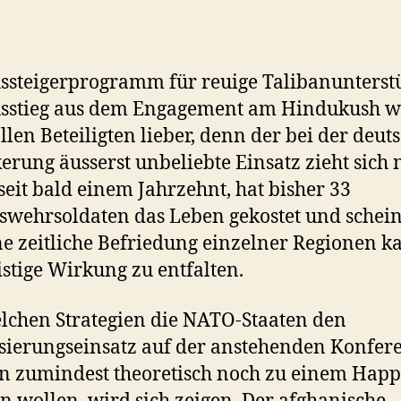
a
ssteigerprogramm für reuige Talibanunterst
usstieg aus dem Engagement am Hindukush w
llen Beteiligten lieber, denn der bei der deut
erung äusserst unbeliebte Einsatz zieht sich
seit bald einem Jahrzehnt, hat bisher 33
wehrsoldaten das Leben gekostet und schein
ne zeitliche Befriedung einzelner Regionen 
istige Wirkung zu entfalten.
lchen Strategien die NATO-Staaten den
isierungseinsatz auf der anstehenden Konfer
 zumindest theoretisch noch zu einem Hap