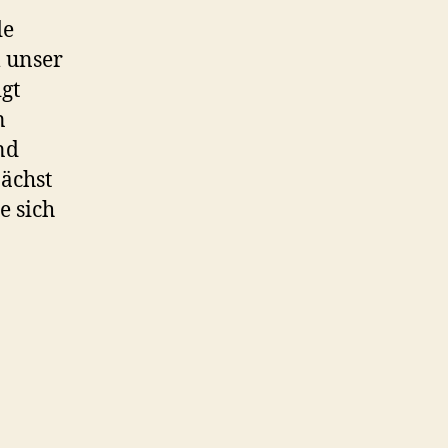
de
 unser
igt
n
nd
nächst
e sich