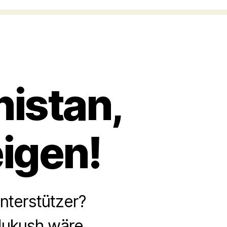
istan,
eigen!
nterstützer?
dukush wäre