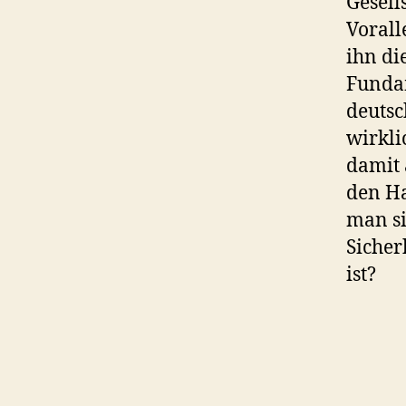
Gesell
Vorall
ihn di
Fundam
deutsc
wirkli
damit 
den Ha
man si
Sicher
ist?