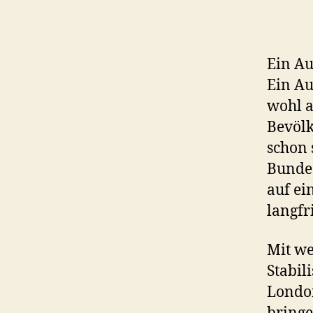
Ein Au
Ein A
wohl a
Bevölk
schon 
Bundes
auf ei
langfr
Mit we
Stabil
London