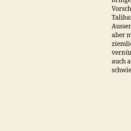
bringe
Vorsch
Taliba
Aussen
aber 
ziemli
vernün
auch a
schwie