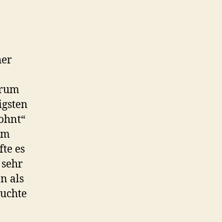
her
arum
igsten
lohnt“
em
te es
 sehr
n als
äuchte