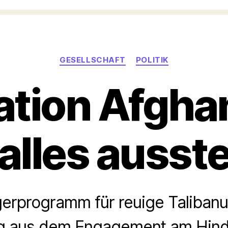
Kategorien
GESELLSCHAFT
POLITIK
ation Afghan
 alles ausst
gerprogramm für reuige Talibanu
eg aus dem Engagement am Hin