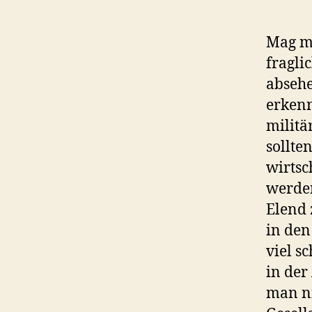
Mag m
fragli
absehe
erkenn
militä
sollte
wirtsc
werden
Elend 
in den
viel s
in der
man ni