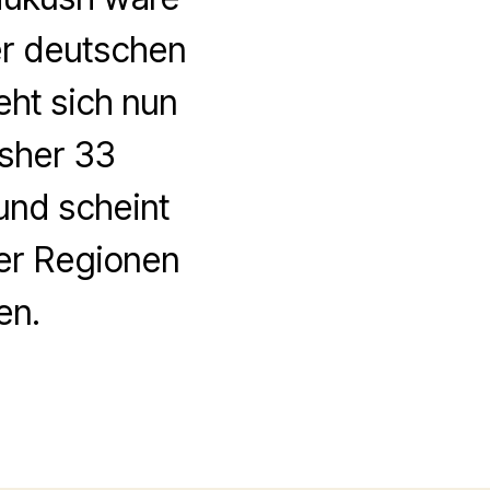
der deutschen
eht sich nun
isher 33
und scheint
ner Regionen
en.
zu
Endstation
Afghanistan,
bitte