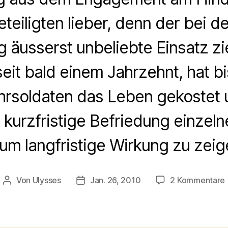
eteiligten lieber, denn der bei 
 äusserst unbeliebte Einsatz zi
eit bald einem Jahrzehnt, hat b
soldaten das Leben gekostet 
e kurzfristige Befriedung einzel
um langfristige Wirkung zu zeig
Von
Ulysses
Jan. 26, 2010
2 Kommentare
Beitragsautor
Veröffentlichungsdatum