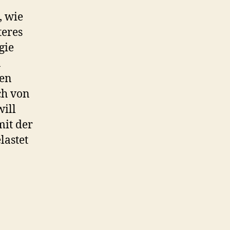
, wie
teres
gie
n
ten
ch von
ill
mit der
lastet