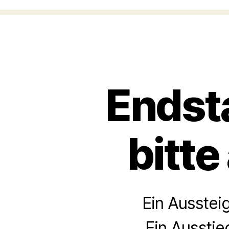
Endst
bitte
Ein Ausstei
Ein Aussti