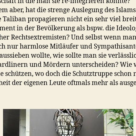
schaft in die man sie re-integrieren könnte?
em aber, hat die strenge Auslegung des Islams
e Taliban propagieren nicht ein sehr viel brei
ent in der Bevölkerung als bspw. die Ideolo
her Rechtsextremisten? Und selbst wenn ma
ch nur harmlose Mitläufer und Sympathisan
aussieben wollte, wie sollte man sie verlässli
rdlinern und Mördern unterscheiden? Wie w
e schützen, wo doch die Schutztruppe schon 
heit der eigenen Leute oftmals mehr als ausge