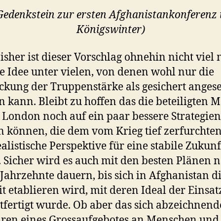
Gedenkstein zur ersten Afghanistankonferenz 
Königswinter)
isher ist dieser Vorschlag ohnehin nicht viel
ne Idee unter vielen, von denen wohl nur die
ckung der Truppenstärke als gesichert anges
 kann. Bleibt zu hoffen das die beteiligten 
n London noch auf ein paar bessere Strategien
n können, die dem vom Krieg tief zerfurchte
ealistische Perspektive für eine stabile Zukunf
. Sicher wird es auch mit den besten Plänen 
 Jahrzehnte dauern, bis sich in Afghanistan d
it etablieren wird, mit deren Ideal der Einsat
tfertigt wurde. Ob aber das sich abzeichnend
ren eines Grossaufgebotes an Menschen und