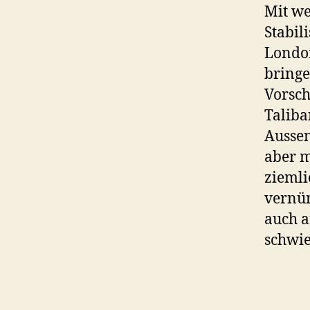
Mit we
Stabil
London
bringe
Vorsch
Taliba
Aussen
aber 
ziemli
vernün
auch a
schwie