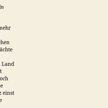
in
 mehr
ehen
Mächte
n Land
t
noch
ie
z einst
e