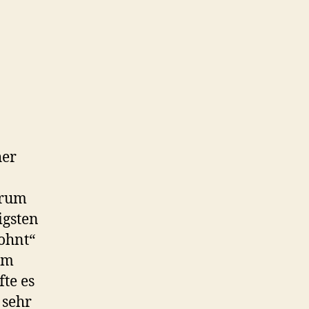
her
arum
igsten
lohnt“
em
te es
 sehr