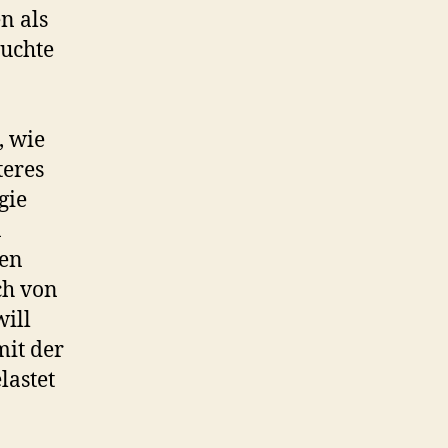
n als
äuchte
, wie
teres
gie
n
ten
ch von
ill
mit der
lastet