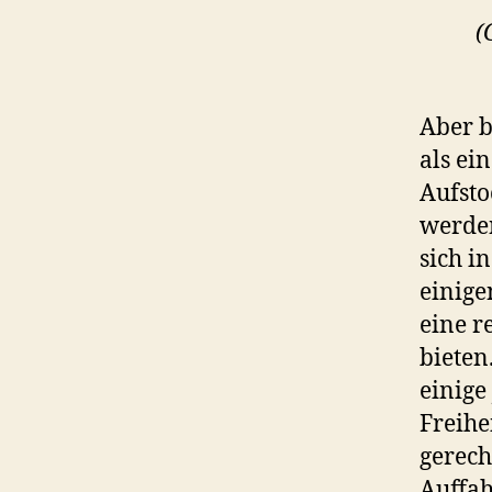
(
Aber b
als ei
Aufsto
werden
sich i
einige
eine r
bieten
einige
Freihe
gerech
Auffah