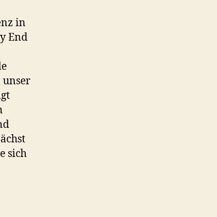
enz in
py End
de
 unser
igt
n
nd
nächst
e sich