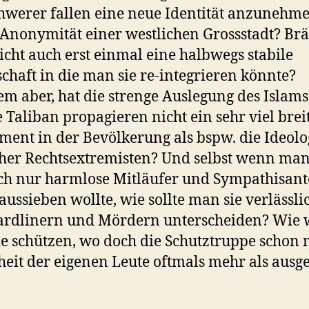
chwerer fallen eine neue Identität anzunehme
 Anonymität einer westlichen Grossstadt? Br
cht auch erst einmal eine halbwegs stabile
schaft in die man sie re-integrieren könnte?
em aber, hat die strenge Auslegung des Islams
e Taliban propagieren nicht ein sehr viel brei
ent in der Bevölkerung als bspw. die Ideolo
her Rechtsextremisten? Und selbst wenn ma
ch nur harmlose Mitläufer und Sympathisan
aussieben wollte, wie sollte man sie verlässli
rdlinern und Mördern unterscheiden? Wie w
e schützen, wo doch die Schutztruppe schon 
heit der eigenen Leute oftmals mehr als ausge