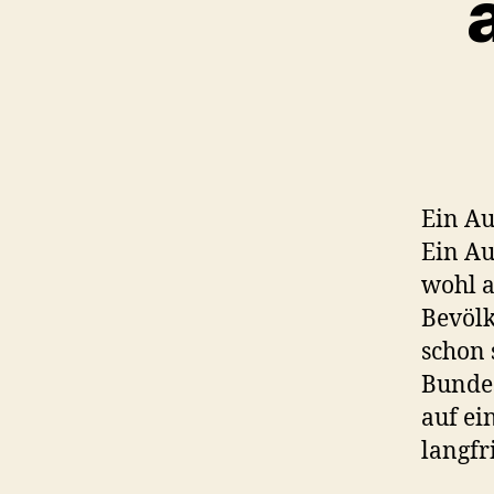
Ein Au
Ein A
wohl a
Bevölk
schon 
Bundes
auf ei
langfr