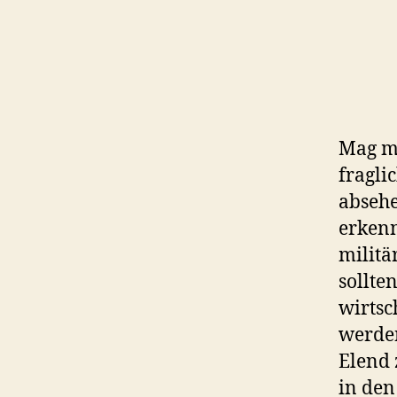
Mag m
fragli
absehe
erkenn
militä
sollte
wirtsc
werden
Elend 
in den