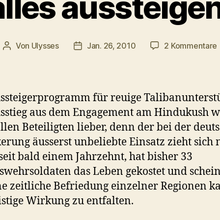
alles aussteigen
Von
Ulysses
Jan. 26, 2010
2 Kommentare
Beitragsautor
Veröffentlichungsdatum
a
ssteigerprogramm für reuige Talibanunterst
usstieg aus dem Engagement am Hindukush w
llen Beteiligten lieber, denn der bei der deut
erung äusserst unbeliebte Einsatz zieht sich
seit bald einem Jahrzehnt, hat bisher 33
wehrsoldaten das Leben gekostet und schein
ne zeitliche Befriedung einzelner Regionen 
istige Wirkung zu entfalten.