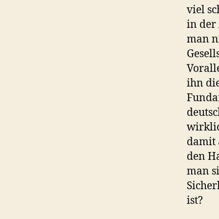
viel s
in der
man ni
Gesell
Vorall
ihn di
Fundam
deutsc
wirkli
damit 
den Ha
man si
Sicher
ist?