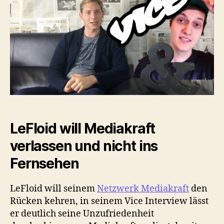
und
ist
Vice
überbewertet?
LeFloid will Mediakraft
verlassen und nicht ins
Fernsehen
LeFloid will seinem
Netzwerk Mediakraft
den
Rücken kehren, in seinem Vice Interview lässt
er deutlich seine Unzufriedenheit