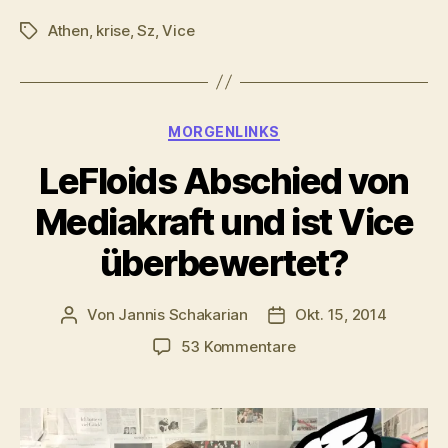
Athen
,
krise
,
Sz
,
Vice
Schlagwörter
Kategorien
MORGENLINKS
LeFloids Abschied von
Mediakraft und ist Vice
überbewertet?
Von
Jannis Schakarian
Okt. 15, 2014
Beitragsautor
Veröffentlichungsdatu
zu
53 Kommentare
LeFloids
Abschied
von
Mediakraft