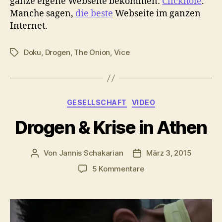
ganze eigene Webseite bekommen:
Clickhole
.
Manche sagen,
die beste
Webseite im ganzen
Internet.
Doku
,
Drogen
,
The Onion
,
Vice
Schlagwörter
Kategorien
GESELLSCHAFT
VIDEO
Drogen & Krise in Athen
Von
Jannis Schakarian
März 3, 2015
Beitragsautor
Veröffentlichungsdatu
zu
5 Kommentare
Drogen
&
Krise
in