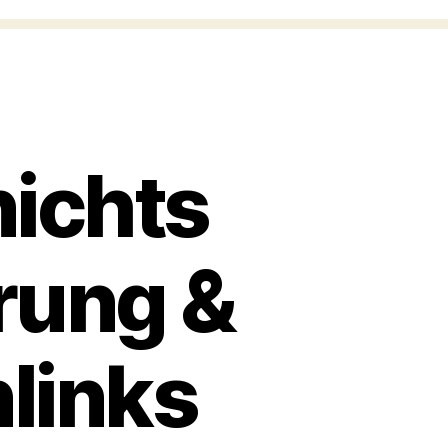
nichts
rung &
links