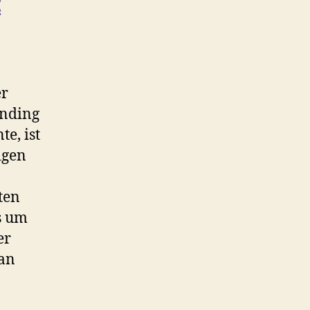
t
er
unding
e, ist
igen
ten
s um
er
an