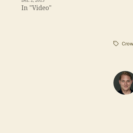
Dez. 2, 2015
In "Video"
Crow
Schlagwö