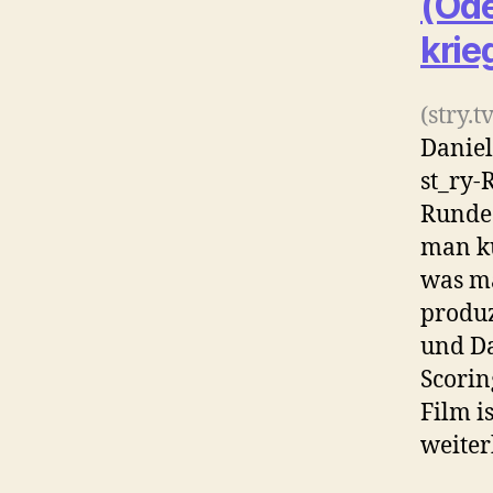
(Ode
krie
(stry.tv
Daniel
st_ry-
Runde 
man ku
was ma
produz
und Da
Scorin
Film i
weiter