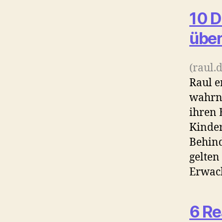
10 D
über
(raul.
Raul e
wahrn
ihren 
Kinde
Behind
gelten
Erwac
6 Re