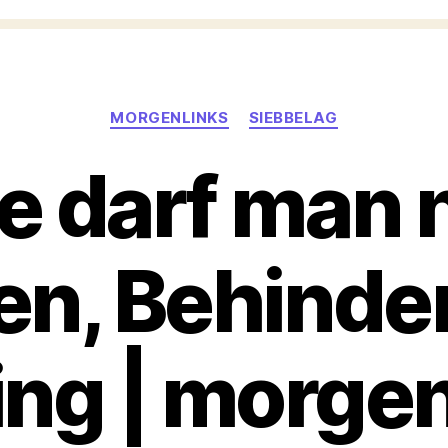
Kategorien
MORGENLINKS
SIEBBELAG
e darf man 
en, Behinde
ing | morgen