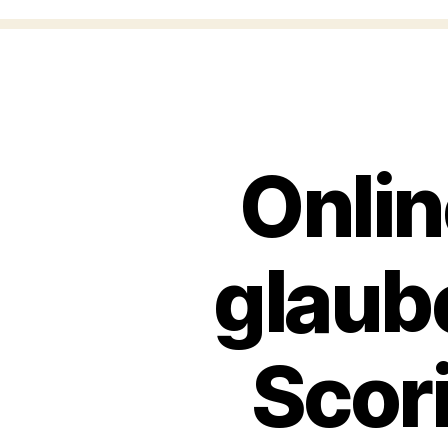
Onlin
glaub
Scor