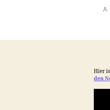
Be
Hier i
den
N