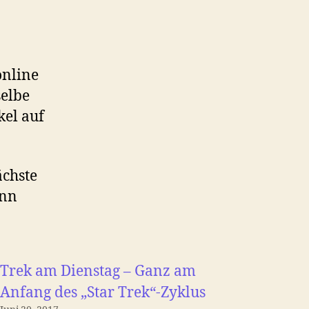
online
selbe
kel auf
ächste
ann
Trek am Dienstag – Ganz am
Anfang des „Star Trek“-Zyklus