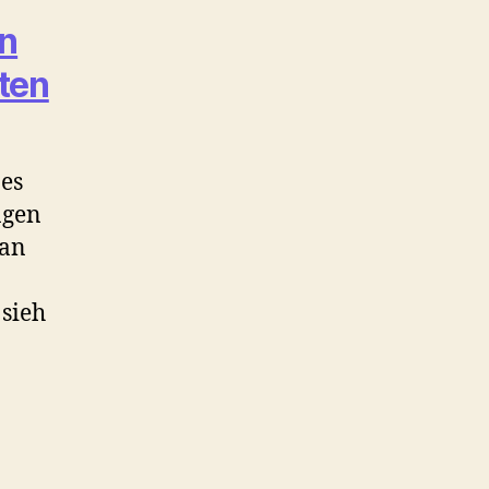
rn
ten
 es
ngen
man
 sieh