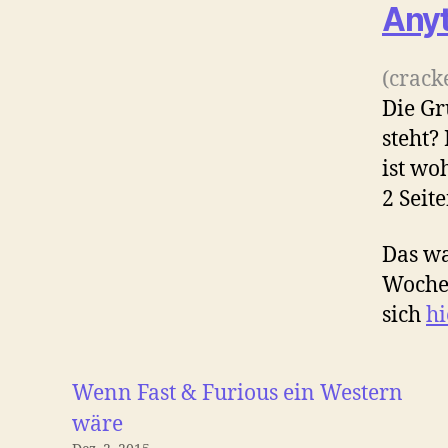
Anyt
(crack
Die Gr
steht?
ist wo
2 Seit
Das wa
Woche 
sich
hi
Wenn Fast & Furious ein Western
wäre