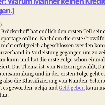
r: Warum Männer keinen Kredi
gen.)
)
 Bröckerhoff hat endlich den ersten Teil sein
Reportage online. Nachdem die erste Crowdf
nicht erfolgreich abgeschlossen werden konnt
rzerhand in Vorleistung gegangen um zu ze
n kann und hat die erste Folge schon einmal
iert. Das Thema ist, von Nutzern gewählt, Da
tensammlung und in der ersten Folge geht e
g also die Klassifizierung von Kunden. Schön
st es geworden, achja und
Geld geben
kann m
hin.