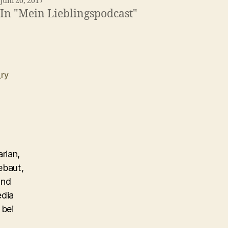
Juni 20, 2017
In "Mein Lieblingspodcast"
_ry
rian,
ebaut,
und
edia
 bei