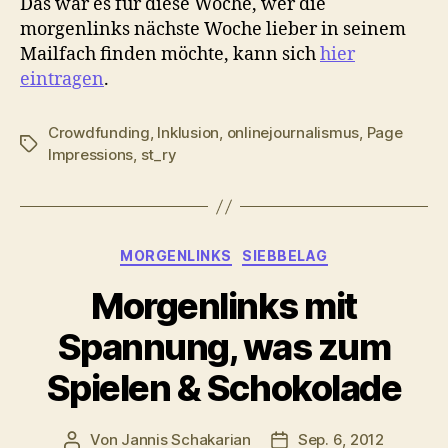
Das war es für diese Woche, wer die
morgenlinks nächste Woche lieber in seinem
Mailfach finden möchte, kann sich
hier
eintragen
.
Crowdfunding
,
Inklusion
,
onlinejournalismus
,
Page
Schlagwörter
Impressions
,
st_ry
Kategorien
MORGENLINKS
SIEBBELAG
Morgenlinks mit
Spannung, was zum
Spielen & Schokolade
Von
Jannis Schakarian
Sep. 6, 2012
Beitragsautor
Veröffentlichungsdatu