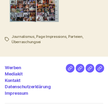
Journalismus
,
Page Impressions
,
Parteien
,
Schlagwörter
Überraschungsei
Werben
Netz
Medien
streamlet
Pod
Mediakit
&
Emp
Kontakt
Datenschutzerklärung
Impressum