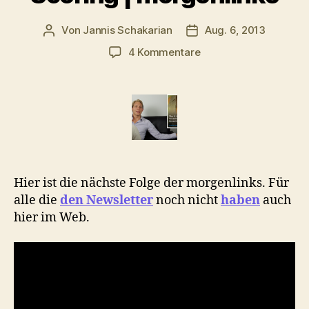
Von
Jannis Schakarian
Aug. 6, 2013
Beitragsautor
Veröffentlichungsdatu
zu
4 Kommentare
Online
darf
man
nichts
glauben,
Behinderung
&
Scoring
Hier ist die nächste Folge der morgenlinks. Für
|
alle die
den
Newsletter
noch nicht
haben
auch
morgenlinks
hier im Web.