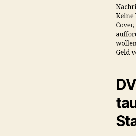
Nachri
Keine 
Cover,
auffor
wollen
Geld v
DV
ta
St