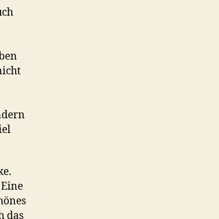
uch
eben
icht
ndern
iel
ke.
 Eine
chönes
h das