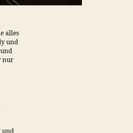
e alles
dy und
s und
r nur
t
t und