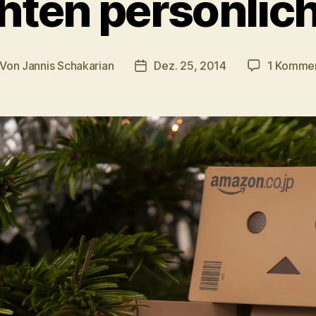
ten persönlic
Von
Jannis Schakarian
Dez. 25, 2014
1 Komme
itragsautor
Veröffentlichungsdatum