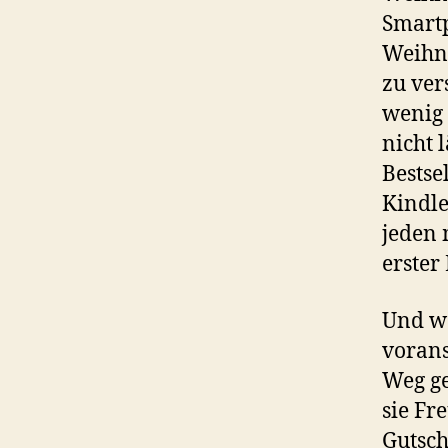
Smartp
Weihna
zu ver
wenig 
nicht 
Bestse
Kindle
jeden 
erster
Und wä
vorans
Weg ge
sie Fr
Gutsch