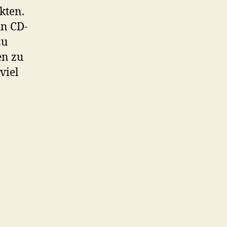
kten.
in CD-
zu
en zu
viel