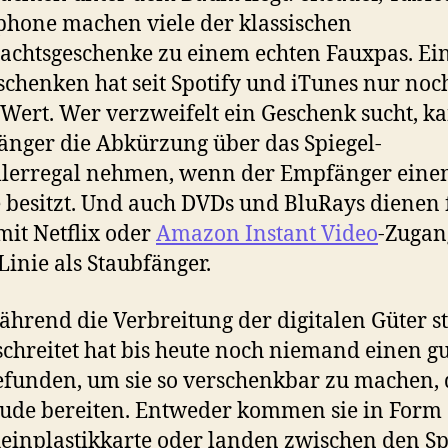
hone machen viele der klassischen
chtsgeschenke zu einem echten Fauxpas. Ei
schenken hat seit Spotify und iTunes nur noc
Wert. Wer verzweifelt ein Geschenk sucht, k
länger die Abkürzung über das Spiegel-
llerregal nehmen, wenn der Empfänger eine
 besitzt. Und auch DVDs und BluRays dienen 
mit Netflix oder
Amazon Instant Video
-Zugan
 Linie als Staubfänger.
hrend die Verbreitung der digitalen Güter st
chreitet hat bis heute noch niemand einen g
funden, um sie so verschenkbar zu machen, 
eude bereiten. Entweder kommen sie in Form 
einplastikkarte oder landen zwischen den S