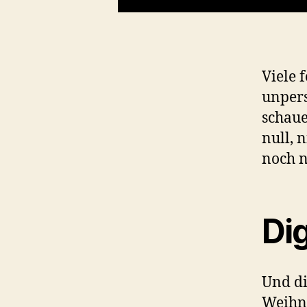
Viele 
unpers
schaue
null, 
noch n
Di
Und di
Weihna