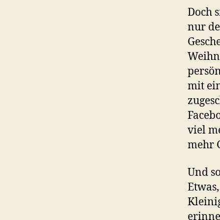
Doch s
nur de
Gesche
Weihna
persön
mit ei
zuges
Facebo
viel m
mehr 
Und so
Etwas,
Kleini
erinne