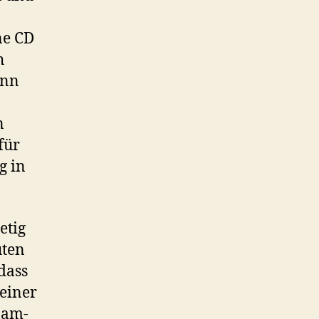
ne CD
h
ann
n
für
g in
etig
uten
dass
einer
pam-