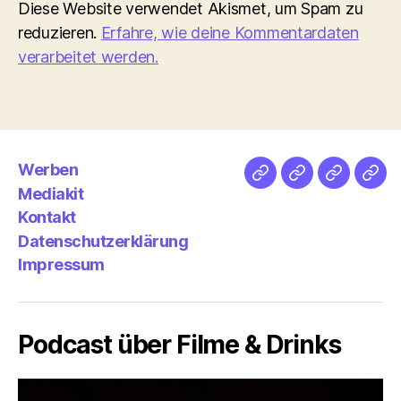
Diese Website verwendet Akismet, um Spam zu
reduzieren.
Erfahre, wie deine Kommentardaten
verarbeitet werden.
Werben
Netz
Medien
streamlet
Pod
Mediakit
&
Emp
Kontakt
Datenschutzerklärung
Impressum
Podcast über Filme & Drinks