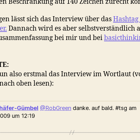
en Beschränkung auf 140 Zeichen zurecht k
gen lässt sich das Interview über das
Hashtag 
er.
Dannach wird es aber selbstverständlich 
Zusammenfassung bei mir und bei
basicthink
TE:
un also erstmal das Interview im Wortlaut (
nach oben lesen):
chäfer-Gümbel
@RobGreen
danke. auf bald. #tsg
am
2009 um 12:19