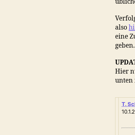
üblich
Verfol
also
hi
eine 
geben.
UPDA
Hier n
unten 
T. S
10.1.