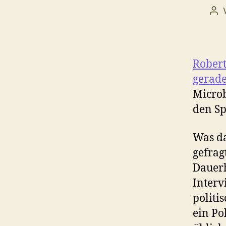
Bei
Robert
gerad
Microb
den Sp
Was da
gefrag
Dauerh
Interv
politi
ein Po