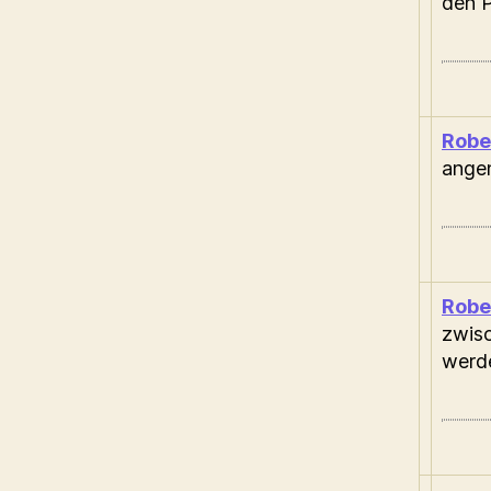
den 
Robe
ange
Robe
zwisc
werd