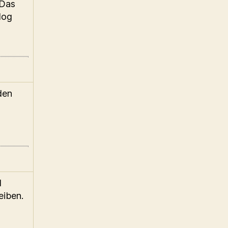
 Das
log
den
d
eiben.