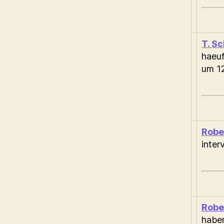
T. S
haeuf
um 1
Robe
inter
Robe
haben