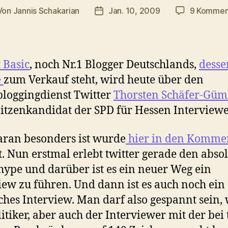
Von
Jannis Schakarian
Jan. 10, 2009
9 Kommen
tragsautor
Veröffentlichungsdatum
 Basic
, noch Nr.1 Blogger Deutschlands,
desse
e
zum Verkauf steht, wird heute über den
loggingdienst Twitter
Thorsten Schäfer-Güm
itzenkandidat der SPD für Hessen Interview
ran besonders ist wurde
hier in den Komme
t. Nun erstmal erlebt twitter gerade den abso
ype und darüber ist es ein neuer Weg ein
iew zu führen. Und dann ist es auch noch ein
sches Interview. Man darf also gespannt sein,
litiker, aber auch der Interviewer mit der bei 