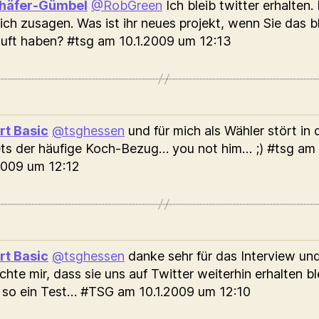
chäfer-Gümbel
@RobGreen
Ich bleib twitter erhalten.
ich zusagen. Was ist ihr neues projekt, wenn Sie das b
auft haben? #tsg
am 10.1.2009 um 12:13
rt Basic
@tsghessen
und für mich als Wähler stört in 
ts der häufige Koch-Bezug… you not him… ;) #tsg
am
2009 um 12:12
rt Basic
@tsghessen
danke sehr für das Interview un
hte mir, dass sie uns auf Twitter weiterhin erhalten bl
 so ein Test… #TSG
am 10.1.2009 um 12:10