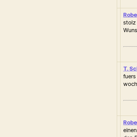
Robe
stolz
Wunsc
T. S
fuers
woch
Robe
einen