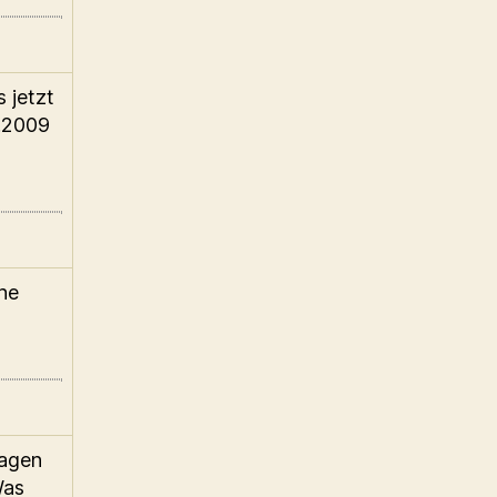
 jetzt
.2009
the
ragen
Was