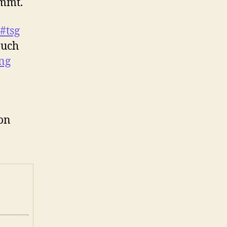
ommt.
#tsg
auch
ing
von