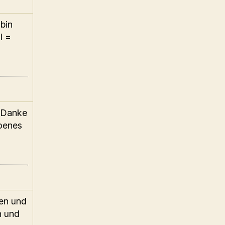
bin
l =
. Danke
hoenes
ben und
h und