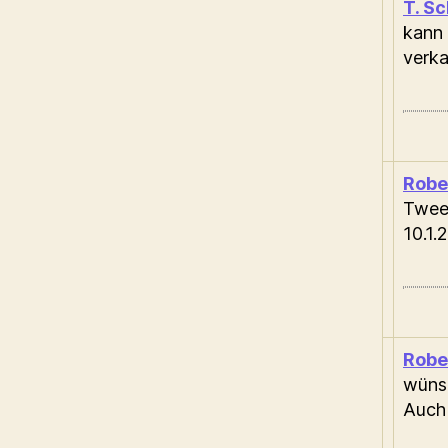
T. S
kann 
verk
Robe
Twee
10.1.
Robe
wünsc
Auch