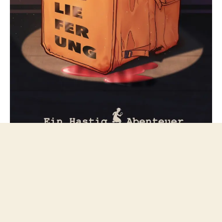
Folge mir bei Mastodon
© 2026
netzfeuilleton.de
Nach oben
↑