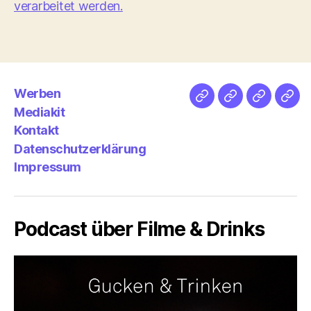
verarbeitet werden.
Werben
Netz
Medien
streamlet
Pod
Mediakit
&
Emp
Kontakt
Datenschutzerklärung
Impressum
Podcast über Filme & Drinks