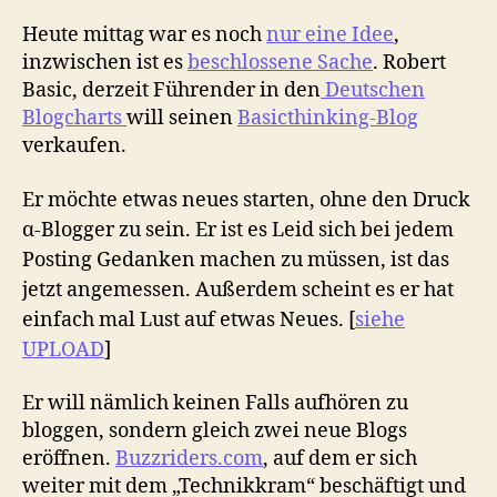
seinen
Blog
Heute mittag war es noch
nur eine Idee
,
verkaufen
inzwischen ist es
beschlossene Sache
. Robert
Basic, derzeit Führender in den
Deutschen
Blogcharts
will seinen
Basicthinking-Blog
verkaufen.
Er möchte etwas neues starten, ohne den Druck
α-Blogger zu sein. Er ist es Leid sich bei jedem
Posting Gedanken machen zu müssen, ist das
jetzt angemessen. Außerdem scheint es er hat
einfach mal Lust auf etwas Neues. [
siehe
UPLOAD
]
Er will nämlich keinen Falls aufhören zu
bloggen, sondern gleich zwei neue Blogs
eröffnen.
Buzzriders.com
, auf dem er sich
weiter mit dem „Technikkram“ beschäftigt und