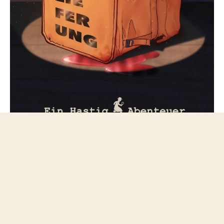
Folge mir bei Mastodon
© 2026
netzfeuilleton.de
Nach oben
↑
Datenschutzerklärung