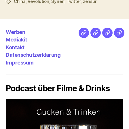
China
,
Revolution
,
Syrien
,
Twitter
,
zensur
Schlagwörter
Werben
Netz
Medien
streamlet
Pod
Mediakit
&
Emp
Kontakt
Datenschutzerklärung
Impressum
Podcast über Filme & Drinks