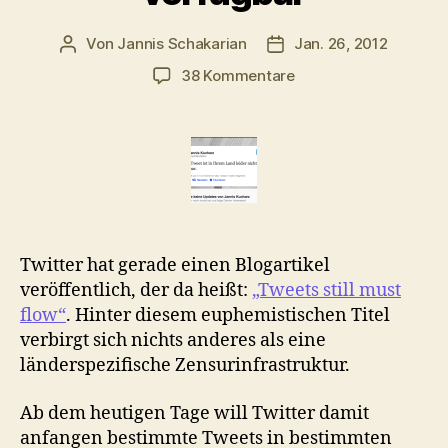
Von
Jannis Schakarian
Jan. 26, 2012
Beitragsautor
Veröffentlichungsdatu
zu
38 Kommentare
Ihr
Tweet
ist
in
diesem
Land
leider
nicht
Twitter hat gerade einen Blogartikel
verfügbar
veröffentlich, der da heißt:
„Tweets still must
flow“
. Hinter diesem euphemistischen Titel
verbirgt sich nichts anderes als eine
länderspezifische Zensurinfrastruktur.
Ab dem heutigen Tage will Twitter damit
anfangen bestimmte Tweets in bestimmten