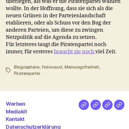
überlegen, als was er die Piratenpartei wählen
wollte. In der Hoffnung, dass sie sich als die
neuen Grünen in der Parteienlandschaft
etablieren, oder als Schuss vor den Bug der
anderen Parteien, um diese zu zwingen
Netzpolitik auf die Agenda zu setzen.
Für letzteres taugt die Piratenpartei noch
immer, für ersteres
braucht sie noch
viel Zeit.
Blogosphäre
,
Holocaust
,
Meinungsfreiheit
,
Schlagwörter
Piratenpartei
Werben
Netz
Medien
streamlet
Pod
Mediakit
&
Emp
Kontakt
Datenschutzerklärung