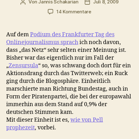
Von
Jannis Schakarian
Juli 8, 2009
Beitragsautor
Veröffentlichungsdatu
zu
14 Kommentare
Meuterei
auf
der
Auf dem
Podium des Frankfurter Tag des
Bounty
Onlinejournalismus sprach
ich noch davon,
dass „das Netz“ sehr selten einer Meinung ist.
Bisher war das eigentlich nur im Fall der
„
Zensursula
“ so, was schwang doch dort für ein
Aktionsdrang durch das Twitterweb; ein Ruck
ging durch die Blogosphäre. Einheitlich
marschierte man Richtung Bundestag, auch in
Form der Piratenpartei, die bei der europawahl
immerhin aus dem Stand auf 0,9% der
deutschen Stimmen kam.
Mit dieser Einheit ist es,
wie von Pell
prophezeit
, vorbei.