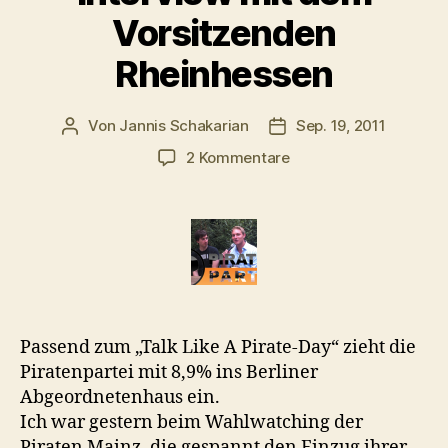
Vorsitzenden
Rheinhessen
Von
Jannis Schakarian
Sep. 19, 2011
Beitragsautor
Veröffentlichungsdatu
zu
2 Kommentare
Piraten
im
Berliner
Abgeordnetenhaus
–
Interview
mit
dem
Passend zum „Talk Like A Pirate-Day“ zieht die
Vorsitzenden
Piratenpartei mit 8,9% ins Berliner
Rheinhessen
Abgeordnetenhaus ein.
Ich war gestern beim Wahlwatching der
Piraten Mainz, die gespannt den Einzug ihrer