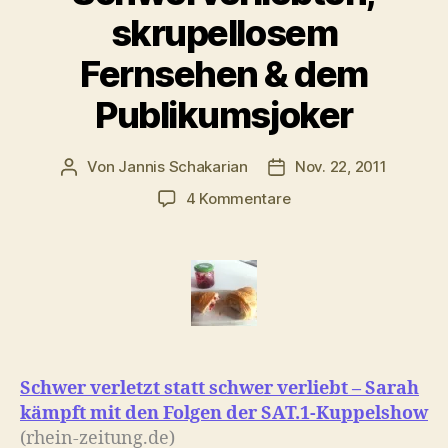
skrupellosem
Fernsehen & dem
Publikumsjoker
Von
Jannis Schakarian
Nov. 22, 2011
Beitragsautor
Veröffentlichungsdatu
zu
4 Kommentare
Morgenlinks
mit
schwerverletzten
Schwerverliebten,
skrupellosem
Fernsehen
&
dem
Schwer verletzt statt schwer verliebt – Sarah
Publikumsjoker
kämpft mit den Folgen der SAT.1-Kuppelshow
(rhein-zeitung.de)