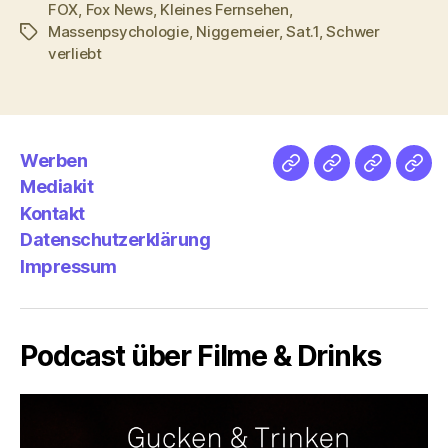
FOX
,
Fox News
,
Kleines Fernsehen
,
Massenpsychologie
,
Niggemeier
,
Sat.1
,
Schwer
Schlagwörter
verliebt
Werben
Netz
Medien
streamlet
Pod
Mediakit
&
Emp
Kontakt
Datenschutzerklärung
Impressum
Podcast über Filme & Drinks