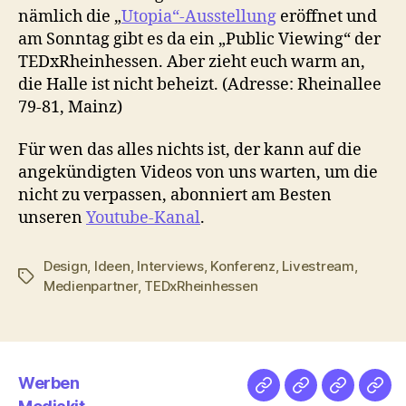
nämlich die „
Utopia“-Ausstellung
eröffnet und
am Sonntag gibt es da ein „Public Viewing“ der
TEDxRheinhessen. Aber zieht euch warm an,
die Halle ist nicht beheizt. (Adresse: Rheinallee
79-81, Mainz)
Für wen das alles nichts ist, der kann auf die
angekündigten Videos von uns warten, um die
nicht zu verpassen, abonniert am Besten
unseren
Youtube-Kanal
.
Design
,
Ideen
,
Interviews
,
Konferenz
,
Livestream
,
Schlagwörter
Medienpartner
,
TEDxRheinhessen
Werben
Netz
Medien
streamlet
Pod