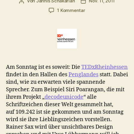
Von
Jannis Schakarian
Nov. 11, 2011
Beitragsautor
Veröffentlichungsdatu
zu
1 Kommentar
TEDxRheinhessen:
So
könnt
ihr
dabei
sein
Am Sonntag ist es soweit: Die
TEDxRheinhessen
findet in den Hallen des
Penglandes
statt. Dabei
sind, wie zu erwarten viele spannende
Sprecher. Zum Beispiel Siri Poarangan, die mit
ihrem Projekt „
decodeunicode
“ alle
Schriftzeichen dieser Welt gesammelt hat,
auf 109.242 ist sie gekommen und am Sonntag
wird sie ihre Lieblingszeichen vorstellen.
Rainer Sax wird über unsichtbares Design