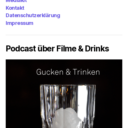
Mediakit
&
Emp
Kontakt
Datenschutzerklärung
Impressum
Podcast über Filme & Drinks