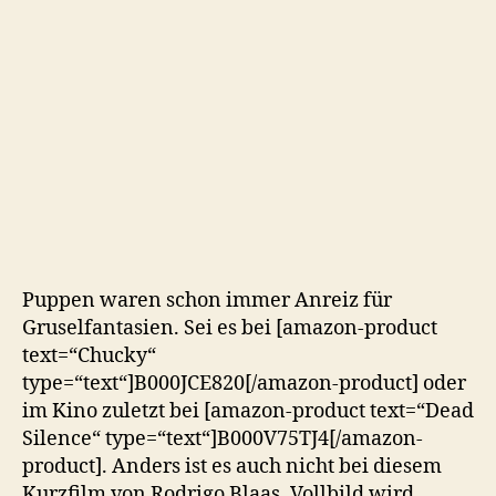
der
Gruselpuppenstube
Puppen waren schon immer Anreiz für
Gruselfantasien. Sei es bei [amazon-product
text=“Chucky“
type=“text“]B000JCE820[/amazon-product] oder
im Kino zuletzt bei [amazon-product text=“Dead
Silence“ type=“text“]B000V75TJ4[/amazon-
product]. Anders ist es auch nicht bei diesem
Kurzfilm von Rodrigo Blaas. Vollbild wird