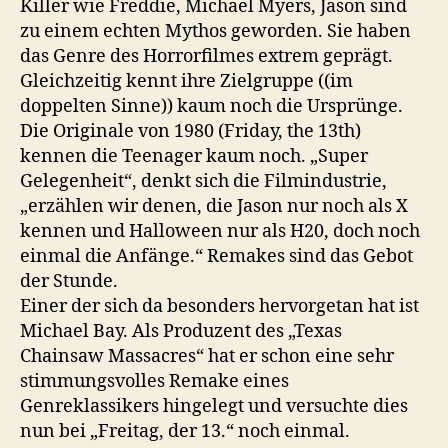
Killer wie Freddie, Michael Myers, Jason sind
der
zu einem echten Mythos geworden. Sie haben
12.
das Genre des Horrorfilmes extrem geprägt.
Gleichzeitig kennt ihre Zielgruppe ((im
doppelten Sinne)) kaum noch die Ursprünge.
Die Originale von 1980 (Friday, the 13th)
kennen die Teenager kaum noch. „Super
Gelegenheit“, denkt sich die Filmindustrie,
„erzählen wir denen, die Jason nur noch als X
kennen und Halloween nur als H20, doch noch
einmal die Anfänge.“ Remakes sind das Gebot
der Stunde.
Einer der sich da besonders hervorgetan hat ist
Michael Bay. Als Produzent des „Texas
Chainsaw Massacres“ hat er schon eine sehr
stimmungsvolles Remake eines
Genreklassikers hingelegt und versuchte dies
nun bei „Freitag, der 13.“ noch einmal.