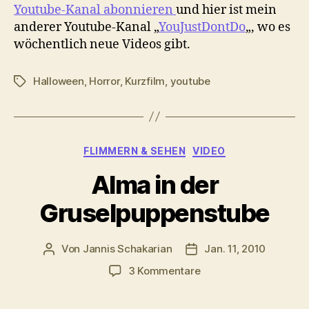
Youtube-Kanal abonnieren
und hier ist mein
anderer Youtube-Kanal „
YouJustDontDo
„, wo es
wöchentlich neue Videos gibt.
Halloween
,
Horror
,
Kurzfilm
,
youtube
Schlagwörter
Kategorien
FLIMMERN & SEHEN
VIDEO
Alma in der
Gruselpuppenstube
Von
Jannis Schakarian
Jan. 11, 2010
Beitragsautor
Veröffentlichungsdatu
zu
3 Kommentare
Alma
in