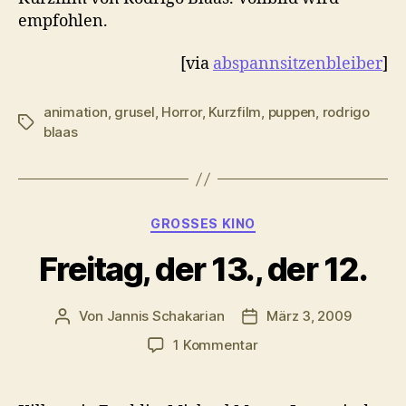
empfohlen.
[via
abspannsitzenbleiber
]
animation
,
grusel
,
Horror
,
Kurzfilm
,
puppen
,
rodrigo
Schlagwörter
blaas
Kategorien
GROSSES KINO
Freitag, der 13., der 12.
Von
Jannis Schakarian
März 3, 2009
Beitragsautor
Veröffentlichungsdatu
zu
1 Kommentar
Freitag,
der
13.,