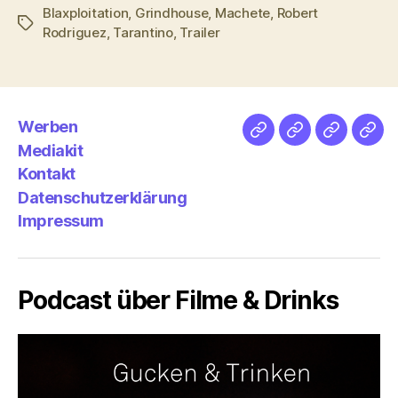
Blaxploitation
,
Grindhouse
,
Machete
,
Robert
Schlagwörter
Rodriguez
,
Tarantino
,
Trailer
Werben
Netz
Medien
streamlet
Pod
Mediakit
&
Emp
Kontakt
Datenschutzerklärung
Impressum
Podcast über Filme & Drinks