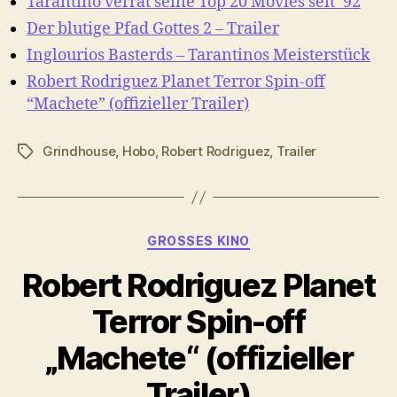
Tarantino verrät seine Top 20 Movies seit ’92
Der blutige Pfad Gottes 2 – Trailer
Inglourios Basterds – Tarantinos Meisterstück
Robert Rodriguez Planet Terror Spin-off
“Machete” (offizieller Trailer)
Grindhouse
,
Hobo
,
Robert Rodriguez
,
Trailer
Schlagwörter
Kategorien
GROSSES KINO
Robert Rodriguez Planet
Terror Spin-off
„Machete“ (offizieller
Trailer)