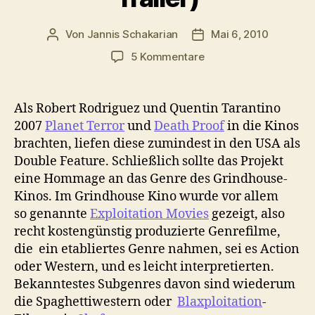
Von
Jannis Schakarian
Mai 6, 2010
Beitragsautor
Veröffentlichungsdatu
zu
5 Kommentare
Robert
Rodriguez
Planet
Als Robert Rodriguez und Quentin Tarantino
Terror
2007
Planet Terror
und
Death Proof
in die Kinos
Spin-
brachten, liefen diese zumindest in den USA als
off
Double Feature. Schließlich sollte das Projekt
„Machete“
eine Hommage an das Genre des Grindhouse-
(offizieller
Kinos. Im Grindhouse Kino wurde vor allem
Trailer)
so genannte
Exploitation Movies
gezeigt, also
recht kostengünstig produzierte Genrefilme,
die ein etabliertes Genre nahmen, sei es Action
oder Western, und es leicht interpretierten.
Bekanntestes Subgenres davon sind wiederum
die Spaghettiwestern oder
Blaxploitation
-