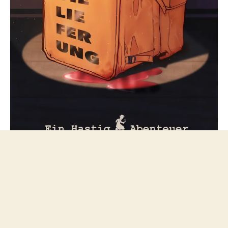
Folge mir bei Mastodon
© 2026
netzfeuilleton.de
Nach oben
↑