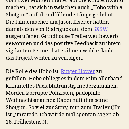
vom zwei Munten Trailer auf die Kinoleinwand
machen, hat sich inzwischen auch „Hobo with a
Shotgun“ auf abendfüllende Länge gedehnt.
Die Filmemacher um Jason Eisener hatten
damals den von Rodriguez auf dem
SXSW
ausgerufenen Grindhouse Trailerwettbewerb
gewonnen und das positive Feedback zu ihrem
vigilanten Penner hat es ihnen wohl erlaubt
das Projekt weiter zu verfolgen.
Die Rolle des Hobo ist
Rutger Hower
zu
gefallen. Hobo obliegt es in dem Film allerhand
kriminelles Pack blutrünstig niederzumähen.
Mörder, korrupte Polizisten, pädophile
Weihnachtsmänner. Dabei hilft ihm seine
Shotgun. So viel zur Story, nun zum Trailer ((Er
ist „unrated“. Ich würde mal spontan sagen ab
18. Frühestens.)):