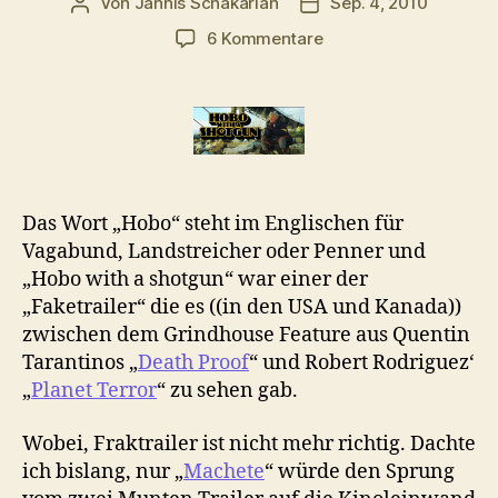
Von
Jannis Schakarian
Sep. 4, 2010
Beitragsautor
Veröffentlichungsdatu
zu
6 Kommentare
Ein
Penner
mit
’ner
Shotgun
(Trailer)
Das Wort „Hobo“ steht im Englischen für
Vagabund, Landstreicher oder Penner und
„Hobo with a shotgun“ war einer der
„Faketrailer“ die es ((in den USA und Kanada))
zwischen dem Grindhouse Feature aus Quentin
Tarantinos „
Death Proof
“ und Robert Rodriguez‘
„
Planet Terror
“ zu sehen gab.
Wobei, Fraktrailer ist nicht mehr richtig. Dachte
ich bislang, nur „
Machete
“ würde den Sprung