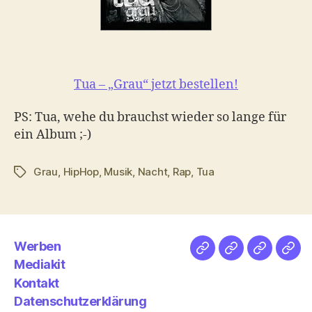
Tua – „Grau“ jetzt bestellen!
PS: Tua, wehe du brauchst wieder so lange für
ein Album ;-)
Grau
,
HipHop
,
Musik
,
Nacht
,
Rap
,
Tua
Schlagwörter
Werben
Netz
Medien
streamlet
Pod
Mediakit
&
Emp
Kontakt
Datenschutzerklärung