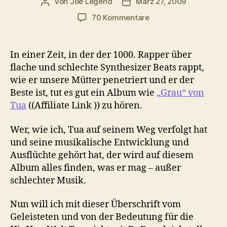
Von
Joe Legend
März 27, 2009
Beitragsautor
Veröffentlichungsdatum
zu
70 Kommentare
Tua
–
Der
In einer Zeit, in der der 1000. Rapper über
deutsche
flache und schlechte Synthesizer Beats rappt,
Dr.Dre?!
wie er unsere Mütter penetriert und er der
Beste ist, tut es gut ein Album wie
„Grau“ von
Tua
((Affiliate Link )) zu hören.
Wer, wie ich, Tua auf seinem Weg verfolgt hat
und seine musikalische Entwicklung und
Ausflüchte gehört hat, der wird auf diesem
Album alles finden, was er mag – außer
schlechter Musik.
Nun will ich mit dieser Überschrift vom
Geleisteten und von der Bedeutung für die