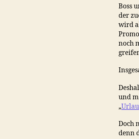
Boss u
der zu
wird a
Promo“
noch m
greife
Insges
Deshal
und ma
„
Urlau
Doch n
denn d