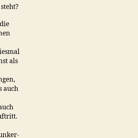
steht?
die
inen
diesmal
st als
ngen,
s auch
 auch
tritt.
unker-