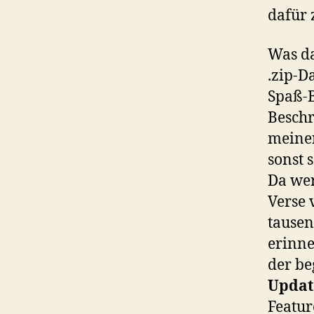
dafür 
Was da
.zip-D
Spaß-B
Beschr
meinen
sonst 
Da wer
Verse 
tausen
erinne
der be
Updat
Featur