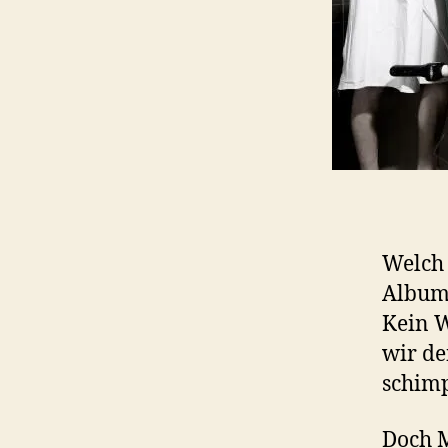
Welch 
Album 
Kein W
wir de
schimp
Doch M