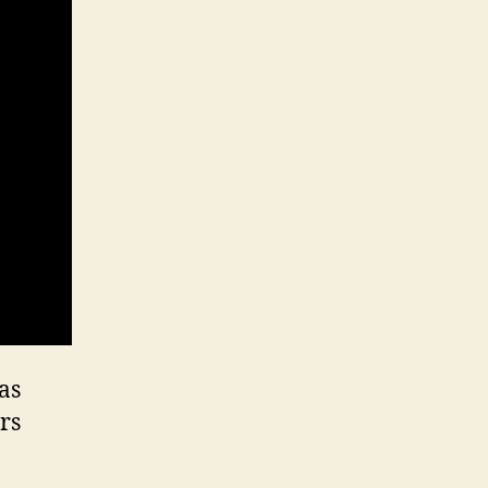
as
rs