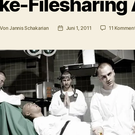
ake-Filesharing
Von
Jannis Schakarian
Juni 1, 2011
11 Kommen
itragsautor
Veröffentlichungsdatum