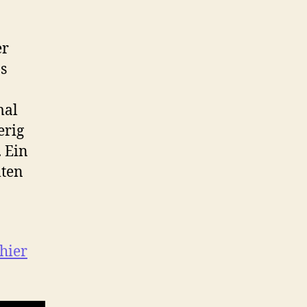
er
s
mal
erig
 Ein
lten
hier