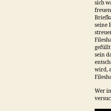
sich w
freuen
Briefk
seine 
streue
Filesh
gefüll
sein d
entsch
wird, 
Files
Wer in
versuc