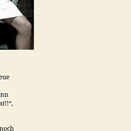
neue
enn
t!!“,
 noch