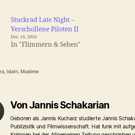
Stuckrad Late Night –
Verschollene Piloten II
Dez. 16, 2010
In "Flimmern & Sehen"
ra
,
Islam
,
Muslime
rter
Von Jannis Schakarian
Geboren als Jannis Kucharz studierte Jannis Schaka
Publizisitk und Filmwissenschaft. Hat funk mit aufg
Kolmnen bei der Allgemeinen Zeitung geschrieben 