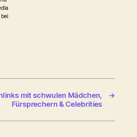
edia
 bei
links mit schwulen Mädchen,
→
Fürsprechern & Celebrities