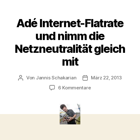
Adé Internet-Flatrate
und nimm die
Netzneutralität gleich
mit
Von
Jannis Schakarian
März 22, 2013
Beitragsautor
Veröffentlichungsdatum
zu
6 Kommentare
Adé
Internet-
Flatrate
und
nimm
die
Netzneutralität