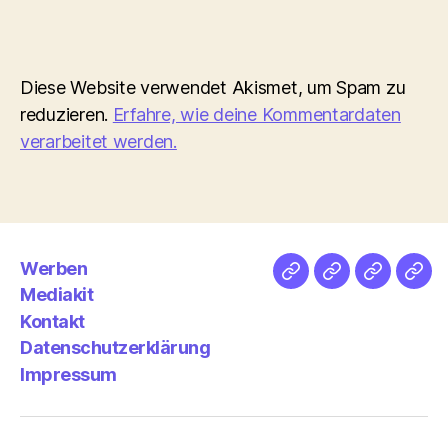
Diese Website verwendet Akismet, um Spam zu
reduzieren.
Erfahre, wie deine Kommentardaten
verarbeitet werden.
Werben
Netz
Medien
streamlet
Pod
Mediakit
&
Emp
Kontakt
Datenschutzerklärung
Impressum