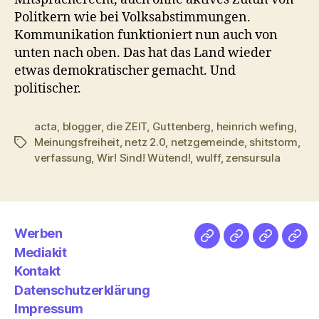
Politkern wie bei Volksabstimmungen.
Kommunikation funktioniert nun auch von
unten nach oben. Das hat das Land wieder
etwas demokratischer gemacht. Und
politischer.
acta
,
blogger
,
die ZEIT
,
Guttenberg
,
heinrich wefing
,
Meinungsfreiheit
,
netz 2.0
,
netzgemeinde
,
shitstorm
,
Schlagwörter
verfassung
,
Wir! Sind! Wütend!
,
wulff
,
zensursula
Werben
Netz
Medien
streamlet
Pod
Mediakit
&
Emp
Kontakt
Datenschutzerklärung
Impressum