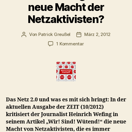
neue Macht der
Netzaktivisten?
Von
Patrick Greußel
März 2, 2012
Beitragsautor
Veröffentlichungsdatum
zu
1 Kommentar
Von
Acta
bis
Zensursula
–
wie
berechtigt
ist
Das Netz 2.0 und was es mit sich bringt: In der
die
aktuellen Ausgabe der ZEIT (10/2012)
neue
kritisiert der Journalist Heinrich Wefing in
Macht
seinem Artikel „Wir! Sind! Wütend!“ die neue
der
Netzaktivisten?
Macht von Netzaktivisten, die es immer