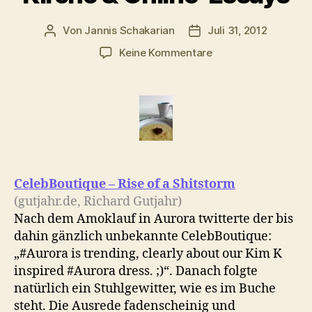
Von
Jannis Schakarian
Juli 31, 2012
Beitragsautor
Veröffentlichungsdatu
zu
Keine Kommentare
Morgenlinks:
Rise
of
a
Shitstorm,
Tipps
für
die
CelebBoutique – Rise of a Shitstorm
Kirche
(gutjahr.de, Richard Gutjahr)
&
Nach dem Amoklauf in Aurora twitterte der bis
Online-
dahin gänzlich unbekannte CelebBoutique:
Essays
„#Aurora is trending, clearly about our Kim K
inspired #Aurora dress. ;)“. Danach folgte
natürlich ein Stuhlgewitter, wie es im Buche
steht. Die Ausrede fadenscheinig und