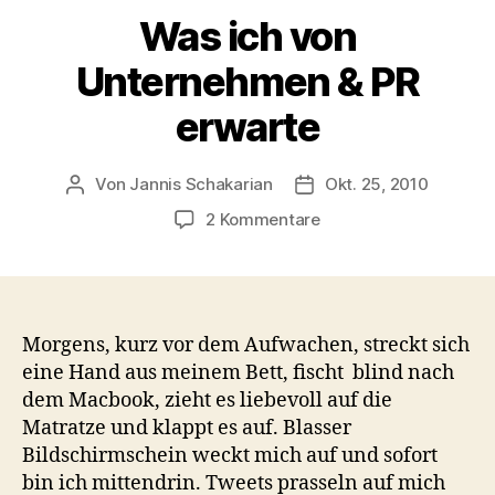
Was ich von
Unternehmen & PR
erwarte
Von
Jannis Schakarian
Okt. 25, 2010
Beitragsautor
Veröffentlichungsdatu
zu
2 Kommentare
Was
ich
von
Unternehmen
&
Morgens, kurz vor dem Aufwachen, streckt sich
PR
eine Hand aus meinem Bett, fischt blind nach
erwarte
dem Macbook, zieht es liebevoll auf die
Matratze und klappt es auf. Blasser
Bildschirmschein weckt mich auf und sofort
bin ich mittendrin. Tweets prasseln auf mich