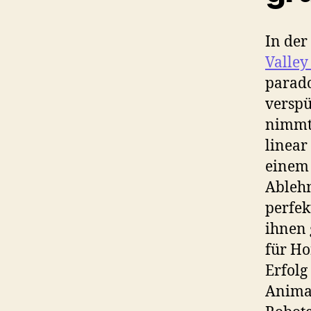
In der
Valley
parado
verspü
nimmt
linear
einem 
Ablehn
perfek
ihnen 
für Ho
Erfolg
Animat