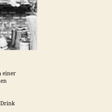
n einer
hen
n
 Drink