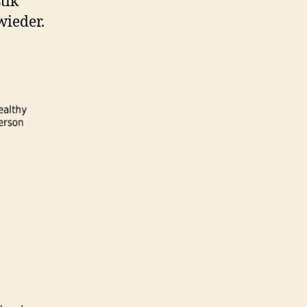
tik
wieder.