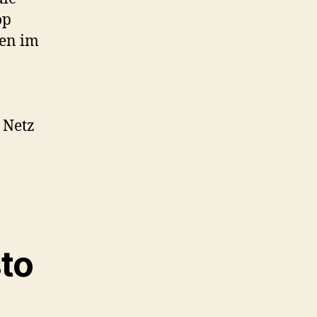
op
ten im
 Netz
to