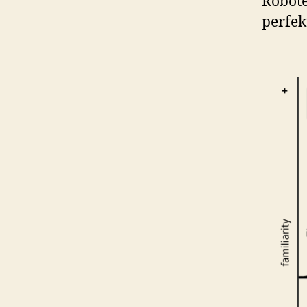
Robote
perfek