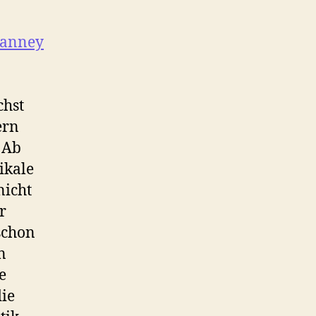
anney
chst
ern
 Ab
ikale
nicht
r
schon
n
e
die