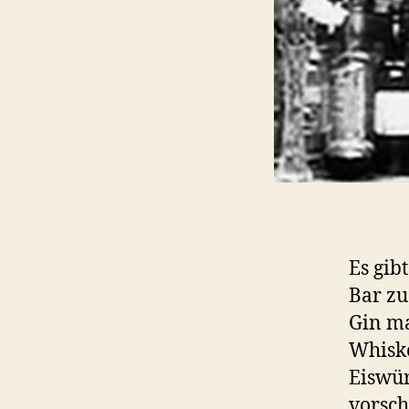
Es gib
Bar zu
Gin ma
Whiske
Eiswür
vorsch