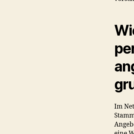
Wie
pe
an
gr
Im Net
Stammk
Angebo
eine W