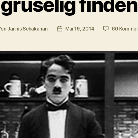
gruselig finden
Von
Jannis Schakarian
Mai 19, 2014
60 Kommen
tragsautor
Veröffentlichungsdatum