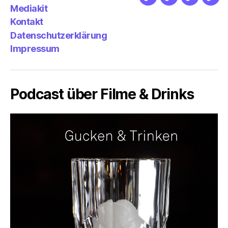
Netz
Medien
streamlet
Pod
Mediakit
&
Emp
Kontakt
Datenschutzerklärung
Impressum
Podcast über Filme & Drinks