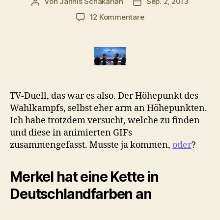
Von
Jannis Schakarian
Sep. 2, 2013
Beitragsautor
Veröffentlichungsdatu
zu
12 Kommentare
Das
TV-
Duell
in
animierten
GIFs
TV-Duell, das war es also. Der Höhepunkt des
Wahlkampfs, selbst eher arm an Höhepunkten.
Ich habe trotzdem versucht, welche zu finden
und diese in animierten GIFs
zusammengefasst. Musste ja kommen,
oder
?
Merkel hat eine Kette in
Deutschlandfarben an