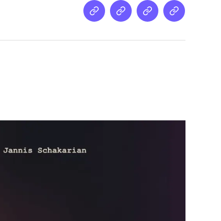
Netz
Medien
streamletter
Podcast
&
Empfehlung