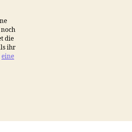
ine
 noch
t die
ls ihr
r
eine