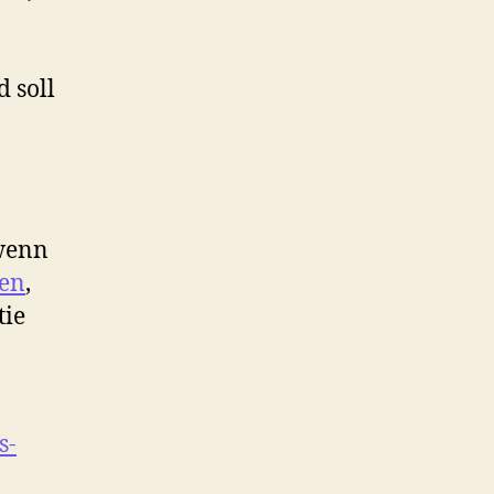
d soll
 wenn
den
,
tie
s-