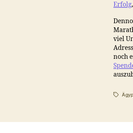
Erfolg
Dennoc
Marath
viel U
Adress
noch e
Spend
auszu
Ägyp
Schlagwö