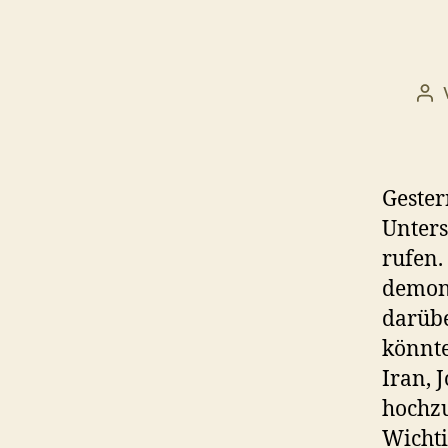
Bei
Gester
Unters
rufen.
demon
darübe
könnte
Iran, 
hochzu
Wichti