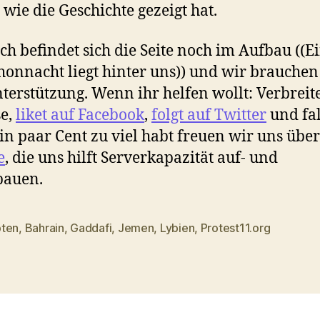
, wie die Geschichte gezeigt hat.
h befindet sich die Seite noch im Aufbau ((E
onnacht liegt hinter uns)) und wir brauchen
nterstützung. Wenn ihr helfen wollt: Verbreite
e,
liket auf Facebook
,
folgt auf Twitter
und fal
in paar Cent zu viel habt freuen wir uns übe
e
, die uns hilft Serverkapazität auf- und
bauen.
ten
,
Bahrain
,
Gaddafi
,
Jemen
,
Lybien
,
Protest11.org
rter