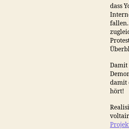
dass Y
Intern
fallen
zuglei
Protes
Überbl
Damit 
Demons
damit 
hört!
Realis
voltai
Projek