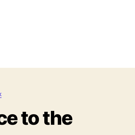
K
ce to the