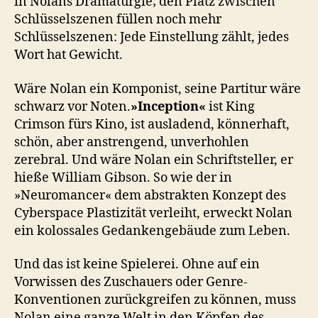
in Nolans Dramaturgie; den Platz zwischen
Schlüsselszenen füllen noch mehr
Schlüsselszenen: Jede Einstellung zählt, jedes
Wort hat Gewicht.
Wäre Nolan ein Komponist, seine Partitur wäre
schwarz vor Noten.
»Inception«
ist King
Crimson fürs Kino, ist ausladend, könnerhaft,
schön, aber anstrengend, unverhohlen
zerebral. Und wäre Nolan ein Schriftsteller, er
hieße William Gibson. So wie der in
»Neuromancer« dem abstrakten Konzept des
Cyberspace Plastizität verleiht, erweckt Nolan
ein kolossales Gedankengebäude zum Leben.
Und das ist keine Spielerei. Ohne auf ein
Vorwissen des Zuschauers oder Genre-
Konventionen zurückgreifen zu können, muss
Nolan eine ganze Welt in den Köpfen des