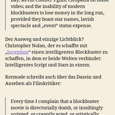
Bay; Kevin Costner’s gills; Cleopatra on home
video; and the inability of modern
blockbusters to lose money in the long run,
provided they boast star names, lavish
spectacle and „event“ status expense.
Der Ausweg und einzige Lichtblick?
Christopher Nolan, der es schaffte mit
„
Inception
“ einen intelligenten Blockbuster zu
schaffen, in dem er beide Welten verbindet:
Intelligentes Script und Stars in einem.
Kermode schreibt auch über das Dasein und
Ansehen als Filmkritiker:
Every time I complain that a blockbuster
movie is directorially dumb, or insultingly
scripted, or crappily acted, or artistically