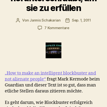
sie zu erfüllen
Von
Jannis Schakarian
Sep. 1, 2011
Beitragsautor
Veröffentlichungsdatu
zu
7 Kommentare
Pressalien
(5):
Wie
das
Kino
Erwartungen
herunterschraubt,
um
„How to make an intelligent blockbuster and
sie
not alienate people“
fragt Mark Kermode beim
zu
Guardian und dieser Text ist so gut, dass man
erfüllen
etliche Stellen daraus zitieren möchte.
Es geht darum, wie Blockbuster erfolgreich