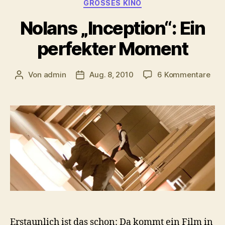
Kategorien
GROSSES KINO
Nolans „Inception“: Ein
perfekter Moment
zu
Von
admin
Aug. 8, 2010
6 Kommentare
Beitragsautor
Veröffentlichungsdatum
Nol
„Inc
Ein
perf
Mom
Erstaunlich ist das schon: Da kommt ein Film in