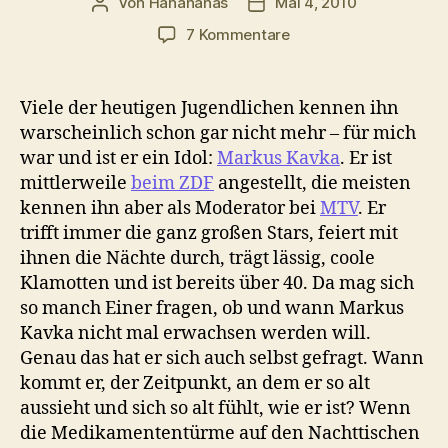
Von
Hanananas
Mai 4, 2010
Beitragsautor
Veröffentlichungsdatum
zu
7 Kommentare
Kavka:
Hamma
wieder
Viele der heutigen Jugendlichen kennen ihn
was
warscheinlich schon gar nicht mehr – für mich
gelernt
war und ist er ein Idol:
Markus Kavka
. Er ist
mittlerweile
beim ZDF
angestellt, die meisten
kennen ihn aber als Moderator bei
MTV
. Er
trifft immer die ganz großen Stars, feiert mit
ihnen die Nächte durch, trägt lässig, coole
Klamotten und ist bereits über 40. Da mag sich
so manch Einer fragen, ob und wann Markus
Kavka nicht mal erwachsen werden will.
Genau das hat er sich auch selbst gefragt. Wann
kommt er, der Zeitpunkt, an dem er so alt
aussieht und sich so alt fühlt, wie er ist? Wenn
die Medikamententürme auf den Nachttischen