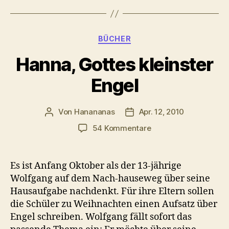
Kategorien
BÜCHER
Hanna, Gottes kleinster
Engel
Von
Hanananas
Apr. 12, 2010
Beitragsautor
Veröffentlichungsdatum
zu
54 Kommentare
Hanna,
Gottes
kleinster
Es ist Anfang Oktober als der 13-jährige
Engel
Wolfgang auf dem Nach-hauseweg über seine
Hausaufgabe nachdenkt. Für ihre Eltern sollen
die Schüler zu Weihnachten einen Aufsatz über
Engel schreiben. Wolfgang fällt sofort das