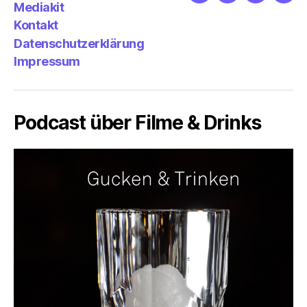
Mediakit
&
Emp
Kontakt
Datenschutzerklärung
Impressum
Podcast über Filme & Drinks