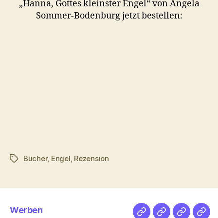
„Hanna, Gottes kleinster Engel“ von Angela
Sommer-Bodenburg jetzt bestellen:
Bücher
,
Engel
,
Rezension
Schlagwörter
Werben
Netz
Medien
streamlet
Pod