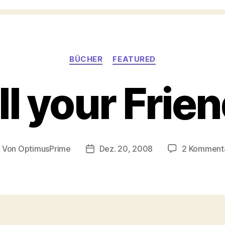
Kategorien
BÜCHER
FEATURED
ll your Frie
Von
OptimusPrime
Dez. 20, 2008
2 Komment
eitragsautor
Veröffentlichungsdatum