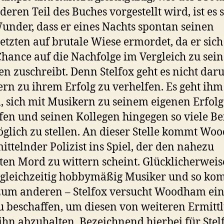
deren Teil des Buches vorgestellt wird, ist es 
under, dass er eines Nachts spontan seinen
etzten auf brutale Wiese ermordet, da er sich
Chance auf die Nachfolge im Vergleich zu sei
en zuschreibt. Denn Stelfox geht es nicht dar
rn zu ihrem Erfolg zu verhelfen. Es geht ihm
 sich mit Musikern zu seinem eigenen Erfolg
fen und seinen Kollegen hingegen so viele Be
glich zu stellen. An dieser Stelle kommt W
mittelnder Polizist ins Spiel, der den nahezu
ten Mord zu wittern scheint. Glücklicherweise
 gleichzeitig hobbymäßig Musiker und so ko
zum anderen – Stelfox versucht Woodham ei
u beschaffen, um diesen von weiteren Ermitt
ihn abzuhalten. Bezeichnend hierbei für Stel