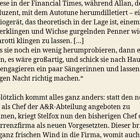
lese in der Financial Times, während Allan, d
uzent, mit dem Autotune herumdilletiert – 
iogerät, das theoretisch in der Lage ist, einem
erklingen und Wichse gurgelnden Penner wi
rotti klingen zu lassen. […]
s sie noch ein wenig herumprobieren, dann 
n, es wäre großartig, und schick sie nach Hau
engagieren ein paar Sängerinnen und lassen
en Nacht richtig machen.“
lötzlich kommt alles ganz anders: statt den 
 als Chef der A&R-Abteilung angeboten zu
en, kriegt Stelfox nun den bisherigen Chef 
renzfirma als neuen Vorgesetzten. Dieser br
ganz frischen Wind in die Firma, womit auc