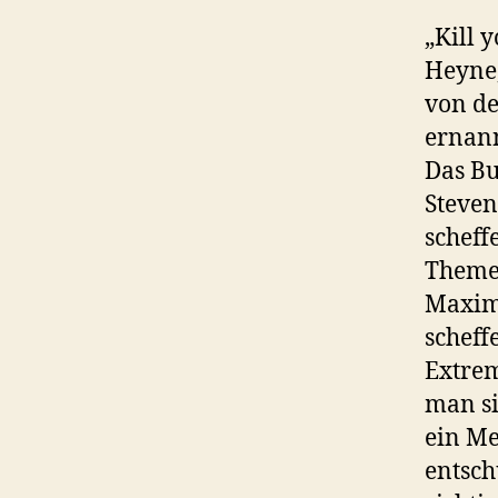
„Kill 
Heyne
von de
ernan
Das Bu
Steven
scheff
Themen
Maximu
scheff
Extrem
man si
ein Me
entsch