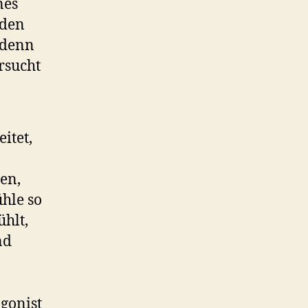
nes
rden
 denn
rsucht
itet,
en,
ühle so
ühlt,
nd
gonist