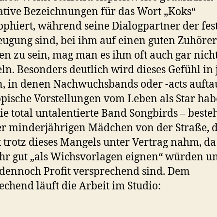
ative Bezeichnungen für das Wort „Koks“
ophiert, während seine Dialogpartner der fes
ugung sind, bei ihm auf einen guten Zuhörer
en zu sein, mag man es ihm oft auch gar nich
ln. Besonders deutlich wird dieses Gefühl in
, in denen Nachwuchsbands oder -acts aufta
opische Vorstellungen vom Leben als Star hab
ie total untalentierte Band Songbirds – best
er minderjährigen Mädchen von der Straße, d
x trotz dieses Mangels unter Vertrag nahm, da
ehr gut „als Wichsvorlagen eignen“ würden u
dennoch Profit versprechend sind. Dem
echend läuft die Arbeit im Studio: