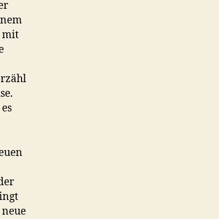
er
einem
 mit
e
erzähl
se.
 es
neuen
der
ingt
h neue