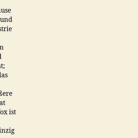
ause
 und
trie
um
d
t;
das
ßere
at
ox ist
inzig