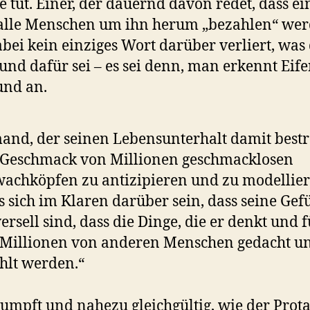
ge tut. Einer, der dauernd davon redet, dass ei
alle Menschen um ihn herum „bezahlen“ we
bei kein einziges Wort darüber verliert, was
und dafür sei – es sei denn, man erkennt Eife
und an.
and, der seinen Lebensunterhalt damit bestre
 Geschmack von Millionen geschmacklosen
achköpfen zu antizipieren und zu modellier
 sich im Klaren darüber sein, dass seine Gef
ersell sind, dass die Dinge, die er denkt und f
 Millionen von anderen Menschen gedacht u
hlt werden.“
umpft und nahezu gleichgültig, wie der Prota