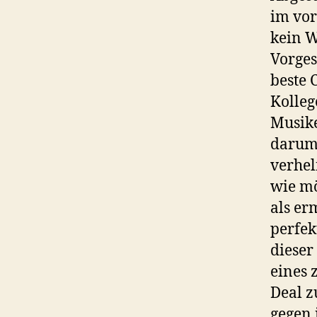
im vor
kein W
Vorges
beste 
Kolleg
Musike
darum,
verhel
wie mö
als er
perfek
dieser
eines 
Deal z
gegen 