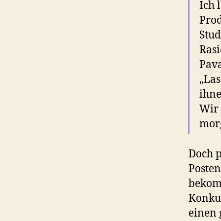
Ich 
Prod
Stud
Rasi
Pava
„Las
ihne
Wir 
morg
Doch p
Posten
bekomm
Konkur
einen 