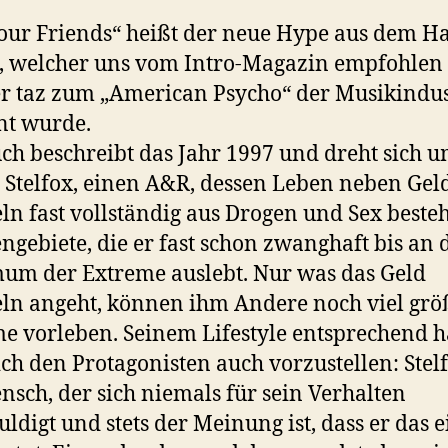
your Friends“ heißt der neue Hype aus dem H
, welcher uns vom Intro-Magazin empfohlen
r taz zum „American Psycho“ der Musikindus
nt wurde.
ch beschreibt das Jahr 1997 und dreht sich 
 Stelfox, einen A&R, dessen Leben neben Gel
eln fast vollständig aus Drogen und Sex besteh
gebiete, die er fast schon zwanghaft bis an 
m der Extreme auslebt. Nur was das Geld
eln angeht, können ihm Andere noch viel grö
e vorleben. Seinem Lifestyle entsprechend h
ch den Protagonisten auch vorzustellen: Stelf
nsch, der sich niemals für sein Verhalten
uldigt und stets der Meinung ist, dass er das e