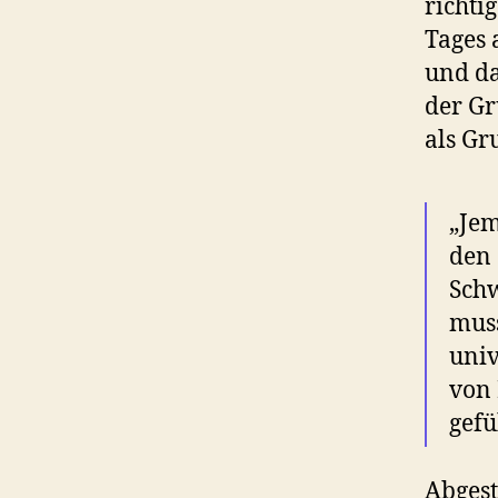
richti
Tages 
und da
der Gr
als Gr
„Jem
den
Schw
muss
univ
von
gefü
Abgest