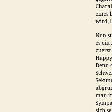
Charak
eines 
wird, 
Nun st
es ein
zuerst
Happy
Denn o
Schwei
Sekund
abgrun
man in
Sympat
sich s