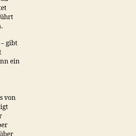
tet
führt
.
– gibt
t
enn ein
s von
igt
r
ber
 über