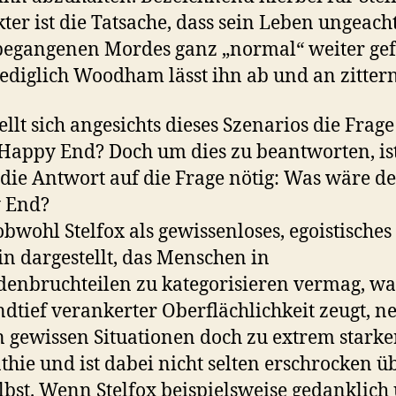
ter ist die Tatsache, dass sein Leben ungeach
begangenen Mordes ganz „normal“ weiter ge
lediglich Woodham lässt ihn ab und an zittern
ellt sich angesichts dieses Szenarios die Frage 
 Happy End? Doch um dies zu beantworten, is
 die Antwort auf die Frage nötig: Was wäre d
 End?
bwohl Stelfox als gewissenloses, egoistisches
n dargestellt, das Menschen in
enbruchteilen zu kategorisieren vermag, wa
dtief verankerter Oberflächlichkeit zeugt, ne
 gewissen Situationen doch zu extrem starke
hie und ist dabei nicht selten erschrocken ü
elbst. Wenn Stelfox beispielsweise gedanklich