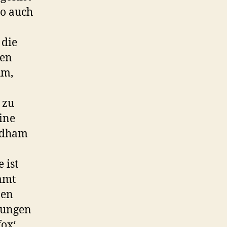
so auch
 die
nen
um,
 zu
ine
oodham
 ist
mmt
nen
lungen
fox‘