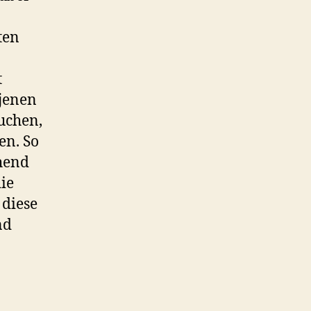
ten
t
 jenen
uchen,
en. So
ehend
ie
 diese
nd