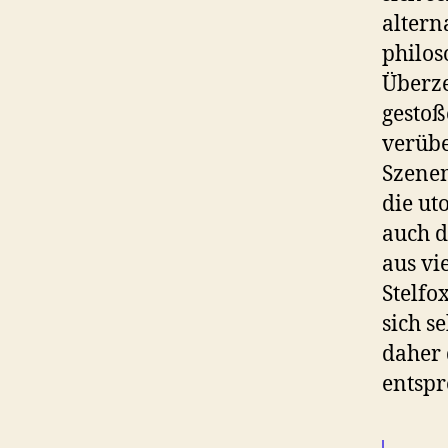
altern
philos
Überze
gestoß
verübe
Szenen
die ut
auch d
aus vi
Stelfo
sich s
daher 
entspr