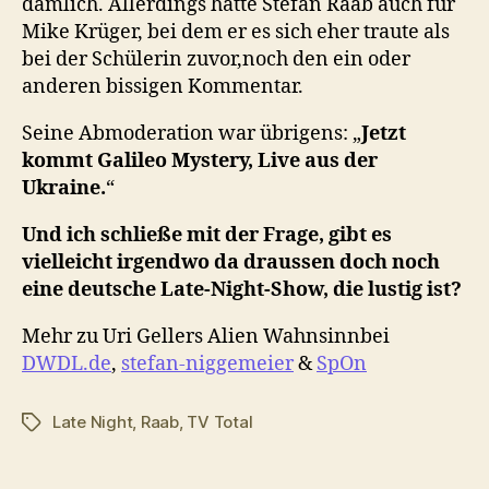
dämlich. Allerdings hatte Stefan Raab auch für
Mike Krüger, bei dem er es sich eher traute als
bei der Schülerin zuvor,noch den ein oder
anderen bissigen Kommentar.
Seine Abmoderation war übrigens: „
Jetzt
kommt Galileo Mystery, Live aus der
Ukraine.
“
Und ich schließe mit der Frage, gibt es
vielleicht irgendwo da draussen doch noch
eine deutsche Late-Night-Show, die lustig ist?
Mehr zu Uri Gellers Alien Wahnsinnbei
DWDL.de
,
stefan-niggemeier
&
SpOn
Late Night
,
Raab
,
TV Total
Schlagwörter