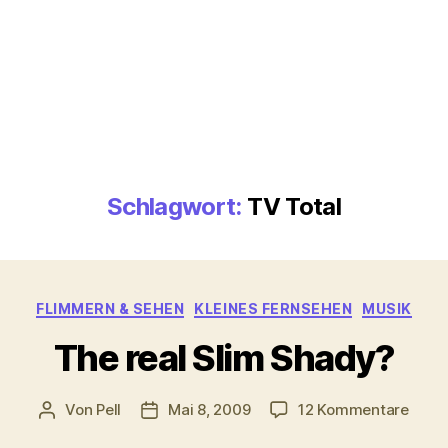
Schlagwort:
TV Total
Kategorien
FLIMMERN & SEHEN
KLEINES FERNSEHEN
MUSIK
The real Slim Shady?
zu
Von
Pell
Mai 8, 2009
12 Kommentare
Beitragsautor
Veröffentlichungsdatum
The