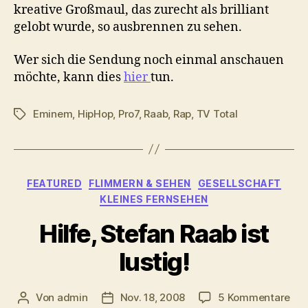
kreative Großmaul, das zurecht als brilliant
gelobt wurde, so ausbrennen zu sehen.
Wer sich die Sendung noch einmal anschauen
möchte, kann dies
hier
tun.
Eminem
,
HipHop
,
Pro7
,
Raab
,
Rap
,
TV Total
Schlagwörter
Kategorien
FEATURED
FLIMMERN & SEHEN
GESELLSCHAFT
KLEINES FERNSEHEN
Hilfe, Stefan Raab ist
lustig!
zu
Von
admin
Nov. 18, 2008
5 Kommentare
Beitragsautor
Veröffentlichungsdatum