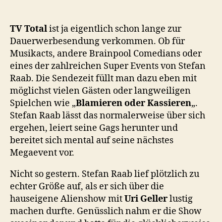
Hilf
Ste
Raa
TV Total
ist ja eigentlich schon lange zur
ist
Dauerwerbesendung verkommen. Ob für
lust
Musikacts, andere Brainpool Comedians oder
eines der zahlreichen Super Events von Stefan
Raab. Die Sendezeit füllt man dazu eben mit
möglichst vielen Gästen oder langweiligen
Spielchen wie „
Blamieren oder Kassieren
„.
Stefan Raab lässt das normalerweise über sich
ergehen, leiert seine Gags herunter und
bereitet sich mental auf seine nächstes
Megaevent vor.
Nicht so gestern. Stefan Raab lief plötzlich zu
echter Größe auf, als er sich über die
hauseigene Alienshow mit
Uri Geller
lustig
machen durfte. Genüsslich nahm er die Show