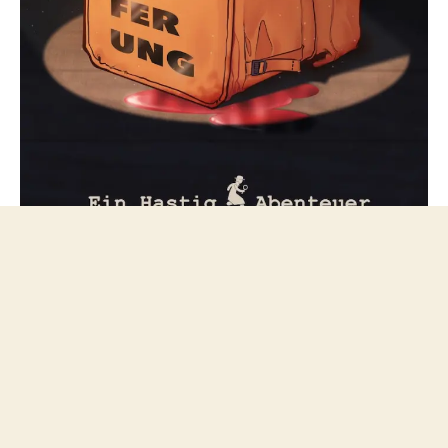
Folge mir bei Mastodon
© 2026
netzfeuilleton.de
Nach oben
↑
Datenschutzerklärung