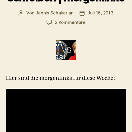
Von
Jannis Schakarian
Juli 16, 2013
Beitragsautor
Veröffentlichungsdatu
zu
2 Kommentare
NSA
vs.
Stasi,
Merkel
sagt
nix
&
Besser
Hier sind die morgenlinks für diese Woche:
schreiben
|
morgenlinks