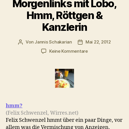
Morgenlinks mit Lobo,
Hmm, Röttgen &
Kanzlerin
Von
Jannis Schakarian
Mai 22, 2012
Beitragsautor
Veröffentlichungsdatu
zu
Keine Kommentare
Morgenlinks
mit
Lobo,
Hmm,
Röttgen
&
Kanzlerin
hmm?
(Felix Schwenzel, Wirres.net)
Felix Schwenzel hmmt über ein paar Dinge, vor
allem was die Vermischung von Anzeigen,