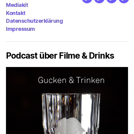
Netz
Medien
streamlet
Pod
Mediakit
&
Emp
Kontakt
Datenschutzerklärung
Impressum
Podcast über Filme & Drinks