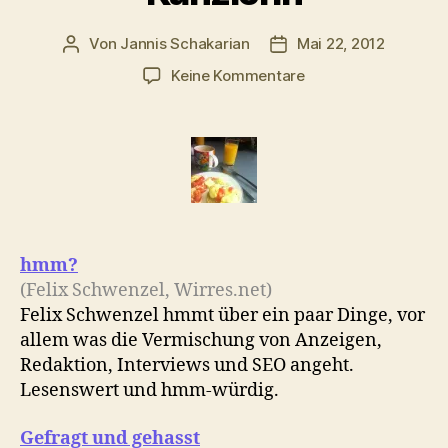
Von
Jannis Schakarian
Mai 22, 2012
Beitragsautor
Veröffentlichungsdatu
zu
Keine Kommentare
Morgenlinks
mit
Lobo,
Hmm,
Röttgen
&
Kanzlerin
hmm?
(Felix Schwenzel, Wirres.net)
Felix Schwenzel hmmt über ein paar Dinge, vor
allem was die Vermischung von Anzeigen,
Redaktion, Interviews und SEO angeht.
Lesenswert und hmm-würdig.
Gefragt und gehasst