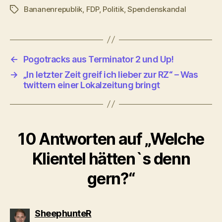
Bananenrepublik
,
FDP
,
Politik
,
Spendenskandal
Schlagwörter
←
Pogotracks aus Terminator 2 und Up!
→
„In letzter Zeit greif ich lieber zur RZ“ – Was
twittern einer Lokalzeitung bringt
10 Antworten auf „Welche
Klientel hätten`s denn
gern?“
sagt:
SheephunteR