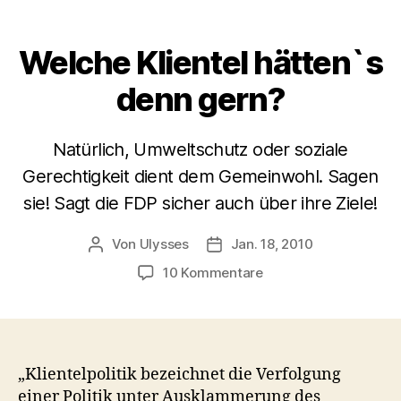
Welche Klientel hätten`s
denn gern?
Natürlich, Umweltschutz oder soziale
Gerechtigkeit dient dem Gemeinwohl. Sagen
sie! Sagt die FDP sicher auch über ihre Ziele!
Von
Ulysses
Jan. 18, 2010
Beitragsautor
Veröffentlichungsdatum
zu
10 Kommentare
Welche
Klientel
hätten`s
denn
gern?
„Klientelpolitik bezeichnet die Verfolgung
einer Politik unter Ausklammerung des