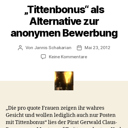
„Tittenbonus“ als
Alternative zur
anonymen Bewerbung
Von
Jannis Schakarian
Mai 23, 2012
Beitragsautor
Veröffentlichungsdatu
zu
Keine Kommentare
„Tittenbonus“
als
Alternative
zur
anonymen
Bewerbung
„Die pro quote Frauen zeigen ihr wahres
Gesicht und wollen lediglich auch nur Posten
mit Tittenbonus“ lies der Pirat Gerwald Claus-