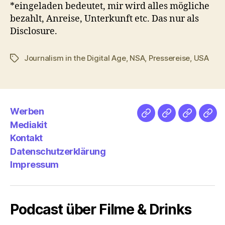
*eingeladen bedeutet, mir wird alles mögliche
bezahlt, Anreise, Unterkunft etc. Das nur als
Disclosure.
Journalism in the Digital Age
,
NSA
,
Pressereise
,
USA
Schlagwörter
Werben
Netz
Medien
streamlet
Pod
Mediakit
&
Emp
Kontakt
Datenschutzerklärung
Impressum
Podcast über Filme & Drinks