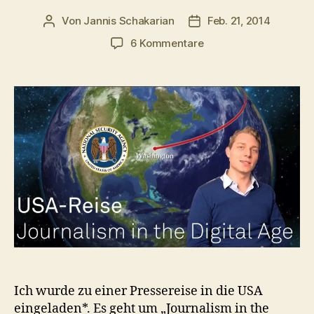
Von
Jannis Schakarian
Feb. 21, 2014
Beitragsautor
Veröffentlichungsdatu
zu
6 Kommentare
USA-
Reise:
Journalism
in
the
Digital
Age
Ich wurde zu einer Pressereise in die USA
eingeladen*. Es geht um „Journalism in the