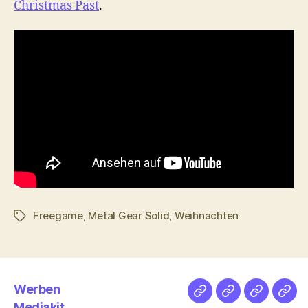
Christmas Past
.
Freegame
,
Metal Gear Solid
,
Weihnachten
Schlagwörter
Werben
Netz
Medien
streamlet
Pod
Mediakit