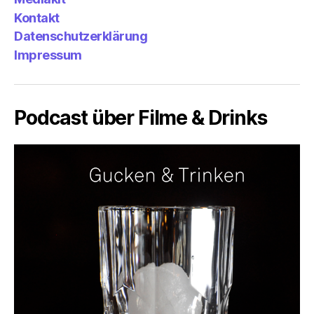
&
Emp
Kontakt
Datenschutzerklärung
Impressum
Podcast über Filme & Drinks