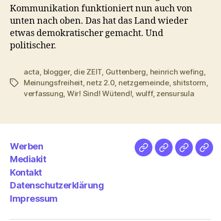
Kommunikation funktioniert nun auch von
unten nach oben. Das hat das Land wieder
etwas demokratischer gemacht. Und
politischer.
acta
,
blogger
,
die ZEIT
,
Guttenberg
,
heinrich wefing
,
Meinungsfreiheit
,
netz 2.0
,
netzgemeinde
,
shitstorm
,
Schlagwörter
verfassung
,
Wir! Sind! Wütend!
,
wulff
,
zensursula
Werben
Netz
Medien
streamlet
Pod
Mediakit
&
Emp
Kontakt
Datenschutzerklärung
Impressum