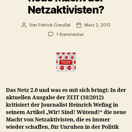
Netzaktivisten?
Von
Patrick Greußel
März 2, 2012
Beitragsautor
Veröffentlichungsdatum
zu
1 Kommentar
Von
Acta
bis
Zensursula
–
wie
berechtigt
ist
Das Netz 2.0 und was es mit sich bringt: In der
die
aktuellen Ausgabe der ZEIT (10/2012)
neue
kritisiert der Journalist Heinrich Wefing in
Macht
seinem Artikel „Wir! Sind! Wütend!“ die neue
der
Netzaktivisten?
Macht von Netzaktivisten, die es immer
wieder schaffen, für Unruhen in der Politik