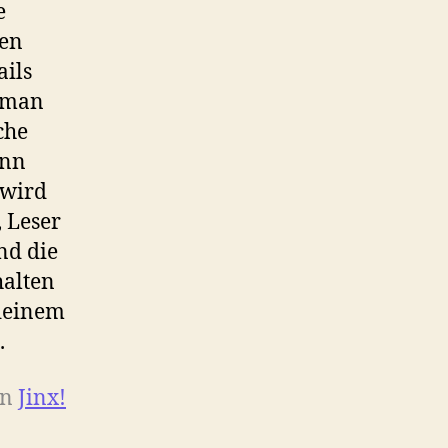
e
den
ails
e man
che
nn
 wird
, Leser
nd die
halten
ndeinem
.
on
Jinx!