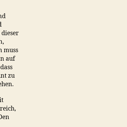
nd
d
 dieser
n,
n muss
n auf
 dass
hnt zu
ehen.
it
reich,
 Den