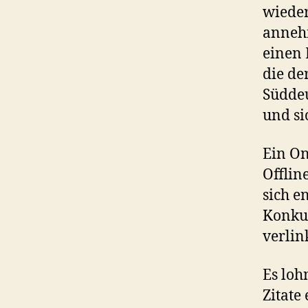
wieder
annehm
einen 
die de
Süddeu
und si
Ein On
Offlin
sich e
Konkur
verlin
Es loh
Zitate