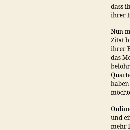
dass i
ihrer 
Nun mu
Zitat 
ihrer 
das M
belohn
Quarta
haben 
möchte
Onlin
und ei
mehr B