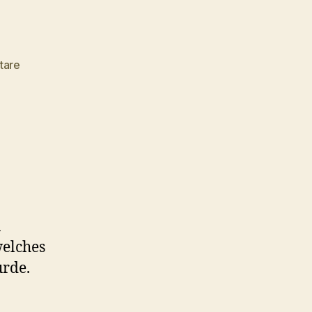
zu
tare
Presse-
Zitate:
Offline
hui,
Online
pfui!
n
welches
urde.