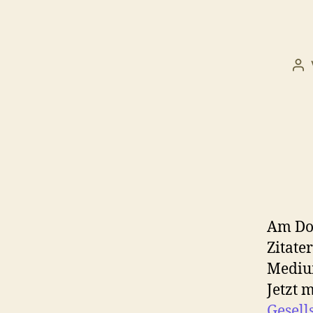
Be
Am Do
Zitate
Medium
Jetzt 
Gesell