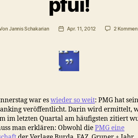
pfui!
Von
Jannis Schakarian
Apr. 11, 2012
2 Kommen
itragsautor
Veröffentlichungsdatum
nnerstag war es
wieder so weit
: PMG hat sei
ranking veröffentlicht. Darin wird ermittelt, 
 im letzten Quartal am häufigsten zitiert w
muss man erklären: Obwohl die
PMG eine
schaft
der Verlage Burda, FAZ, Gruner + Jahr,