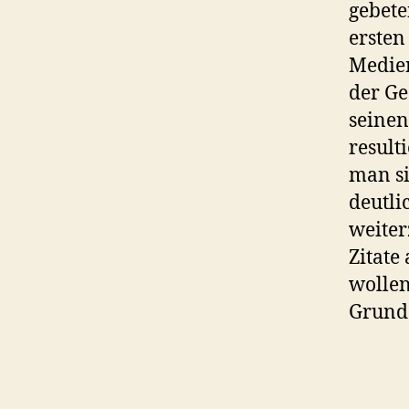
gebete
ersten
Medien
der Ge
seinen
result
man si
deutli
weiter
Zitate
wollen
Grund 