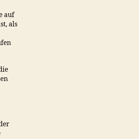
e auf
t, als
ufen
die
den
der
e