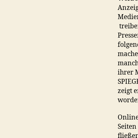
Anzeig
Medien
treibe
Presse
folge
machen
manche
ihrer
SPIEGE
zeigt 
worden
Online
Seiten
fließe