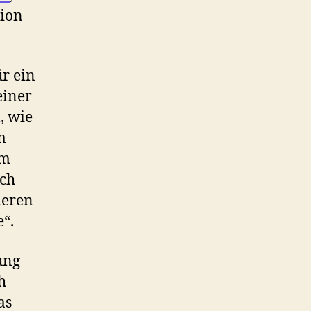
tion
r ein
einer
, wie
m
im
ech
ieren
“.
ung
h
as