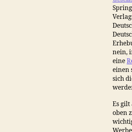
Spring
Verlag
Deutsc
Deutsc
Erhebu
nein, 
eine
R
einen 
sich d
werde
Es gil
oben z
wichti
Werbe