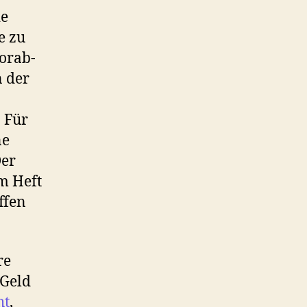
ie
e zu
orab-
n der
 Für
ne
Der
im Heft
ffen
re
 Geld
ht
,