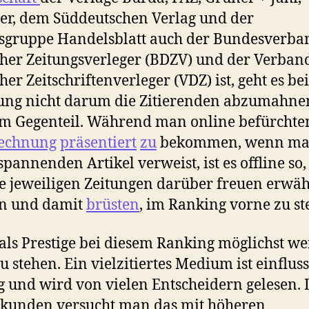
er, dem Süddeutschen Verlag und der
sgruppe Handelsblatt auch der Bundesverba
her Zeitungsverleger (BDZV) und der Verban
her Zeitschriftenverleger (VDZ) ist, geht es bei
ng nicht darum die Zitierenden abzumahne
im Gegenteil. Während man online befürchte
echnung
präsentiert
zu
bekommen, wenn ma
spannenden Artikel verweist, ist es offline so,
ie jeweiligen Zeitungen darüber freuen erwä
n und damit
brüsten
, im Ranking vorne zu st
t als Prestige bei diesem Ranking möglichst we
u stehen. Ein vielzitiertes Medium ist einfluss
g und wird von vielen Entscheidern gelesen.
kunden versucht man das mit höheren