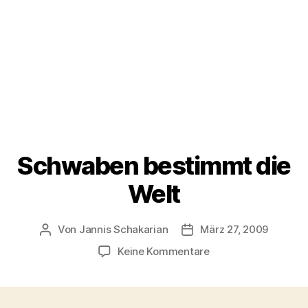
Schwaben bestimmt die
Welt
Von
Jannis Schakarian
März 27, 2009
Beitragsautor
Veröffentlichungsdatum
zu
Keine Kommentare
Schwaben
bestimmt
die