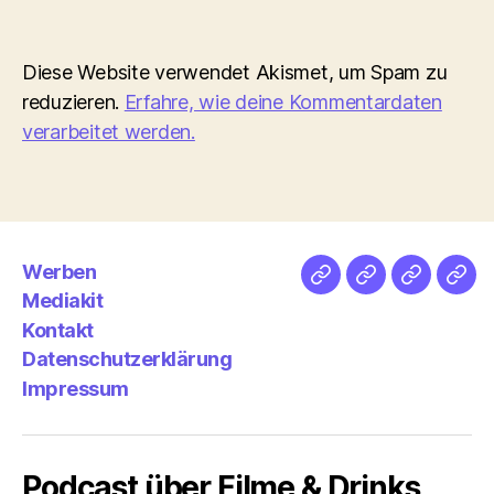
Diese Website verwendet Akismet, um Spam zu
reduzieren.
Erfahre, wie deine Kommentardaten
verarbeitet werden.
Werben
Netz
Medien
streamlet
Pod
Mediakit
&
Emp
Kontakt
Datenschutzerklärung
Impressum
Podcast über Filme & Drinks