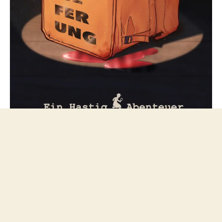
Folge mir bei Mastodon
© 2026
netzfeuilleton.de
Nach oben
↑
Datenschutzerklärung