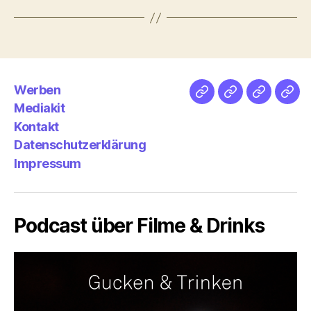
Werben
Netz
Medien
streamlet
Pod
Mediakit
&
Emp
Kontakt
Datenschutzerklärung
Impressum
Podcast über Filme & Drinks