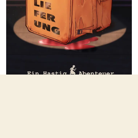
Folge mir bei Mastodon
© 2026
netzfeuilleton.de
Nach oben
↑