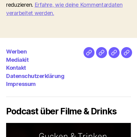
reduzieren.
Erfahre, wie deine Kommentardaten
verarbeitet werden.
Werben
Netz
Medien
streamlet
Pod
Mediakit
&
Emp
Kontakt
Datenschutzerklärung
Impressum
Podcast über Filme & Drinks