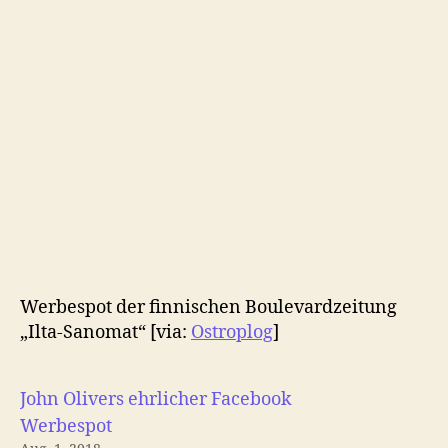
das
Netz!
Werbespot der finnischen Boulevardzeitung
„Ilta-Sanomat“ [via:
Ostroplog
]
John Olivers ehrlicher Facebook
Werbespot