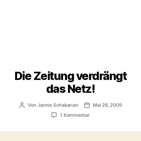
Die Zeitung verdrängt
das Netz!
Von
Jannis Schakarian
Mai 28, 2009
Beitragsautor
Veröffentlichungsdatu
zu
1 Kommentar
Die
Zeitung
verdrängt