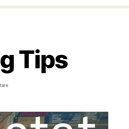
g Tips
zu
tare
Casey
Neistat
Vlog
Tips