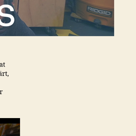
at
ärt,
r