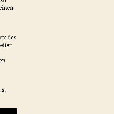
 zu
 einen
ets des
eiter
sen
ist