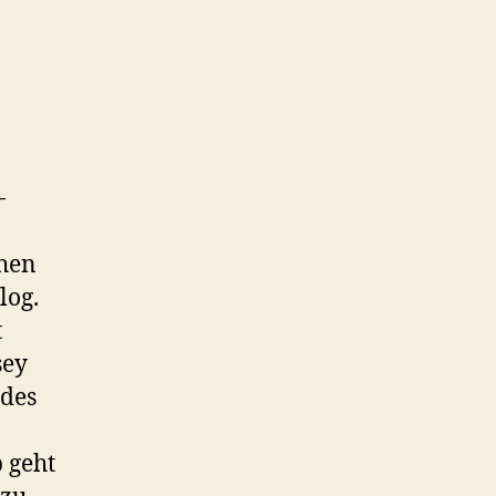
-
chen
log.
t
sey
ndes
 geht