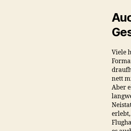
Auc
Ges
Viele 
Format
draufh
nett m
Aber e
langwe
Neista
erlebt
Flugha