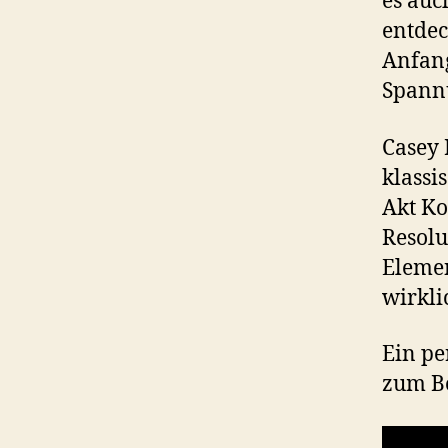
es auc
entdec
Anfang
Spann
Casey 
klassi
Akt Kon
Resolu
Elemen
wirkli
Ein per
zum Be