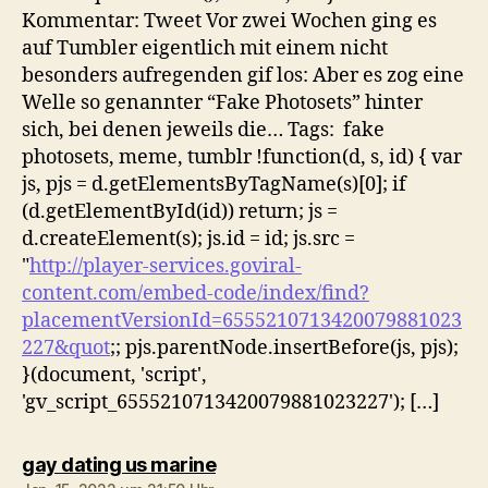
Kommentar: Tweet Vor zwei Wochen ging es
auf Tumbler eigentlich mit einem nicht
besonders aufregenden gif los: Aber es zog eine
Welle so genannter “Fake Photosets” hinter
sich, bei denen jeweils die… Tags: fake
photosets, meme, tumblr !function(d, s, id) { var
js, pjs = d.getElementsByTagName(s)[0]; if
(d.getElementById(id)) return; js =
d.createElement(s); js.id = id; js.src =
"
http://player-services.goviral-
content.com/embed-code/index/find?
placementVersionId=6555210713420079881023
227&quot
;; pjs.parentNode.insertBefore(js, pjs);
}(document, 'script',
'gv_script_6555210713420079881023227'); […]
sagt:
gay dating us marine