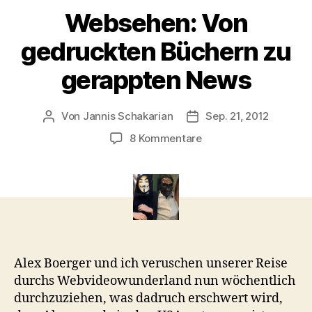
Websehen: Von
gedruckten Büchern zu
gerappten News
Von
Jannis Schakarian
Sep. 21, 2012
Beitragsautor
Veröffentlichungsdatu
zu
8 Kommentare
Websehen:
Von
gedruckten
Büchern
zu
gerappten
News
Alex Boerger und ich veruschen unserer Reise
durchs Webvideowunderland nun wöchentlich
durchzuziehen, was dadruch erschwert wird,