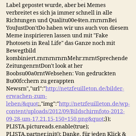
Label gepostet wurde, aber bei Memes
verbreitet es sich ja immer schnell in alle
Richtungen und Qualitu00e4ten.rnrnrnBei
YouJustDon'tDo haben wir uns auch von diesem
Meme inspirieren lassen und mit "Fake
Photosets in Real Life" das Ganze noch mit
Bewegtbild
kombiniert.rnrnrnrnrnMehr:rnrntSprechende
ZeitungenrntDon't look at her
Boobsu00a0rntWebsehen: Von gedruckten
Bu00fcchern zu gerappten
Newsrn","url":"
http://netzfeuilleton.de/bilder-
erwachen-zum-
leben/&quot
;,"img":"
http://netzfeuilleton.de/wp-
content/uploads/2012/09/Bildschirmfoto-2012-
09-28-um-17.21.15-150×150.png&quot
;});
PLISTA.pictureads.enable(true);
PLISTA.partner.init(); Danke, für jeden Klick &