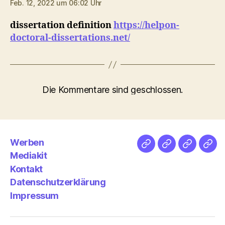
Feb. 12, 2022 um 06:02 Uhr
dissertation definition
https://helpon-
doctoral-dissertations.net/
Die Kommentare sind geschlossen.
Werben
Netz
Medien
streamlet
Pod
Mediakit
&
Emp
Kontakt
Datenschutzerklärung
Impressum