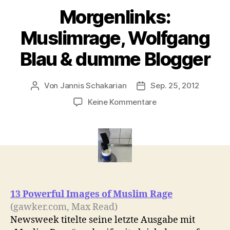
Morgenlinks:
Muslimrage, Wolfgang
Blau & dumme Blogger
Von
Jannis Schakarian
Sep. 25, 2012
Beitragsautor
Veröffentlichungsdatu
zu
Keine Kommentare
Morgenlinks:
Muslimrage,
Wolfgang
Blau
&
dumme
Blogger
13 Powerful Images of Muslim Rage
(gawker.com, Max Read)
Newsweek titelte seine letzte Ausgabe mit