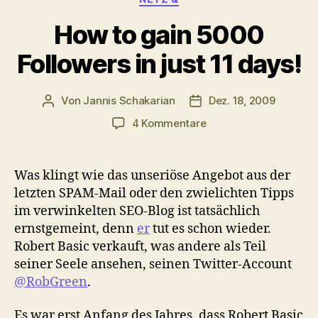
How to gain 5000
Followers in just 11 days!
Von
Jannis Schakarian
Dez. 18, 2009
Beitragsautor
Veröffentlichungsdatu
zu
4 Kommentare
How
to
gain
Was klingt wie das unseriöse Angebot aus der
5000
letzten SPAM-Mail oder den zwielichten Tipps
Followers
im verwinkelten SEO-Blog ist tatsächlich
in
ernstgemeint, denn
er
tut es schon wieder.
just
Robert Basic verkauft, was andere als Teil
11
seiner Seele ansehen, seinen Twitter-Account
days!
@RobGreen
.
Es war erst Anfang des Jahres, dass Robert Basic