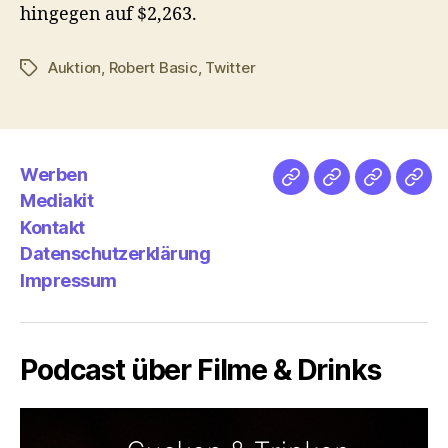
hingegen auf $2,263.
Auktion
,
Robert Basic
,
Twitter
Schlagwörter
Werben
Netz
Medien
streamlet
Pod
Mediakit
&
Emp
Kontakt
Datenschutzerklärung
Impressum
Podcast über Filme & Drinks