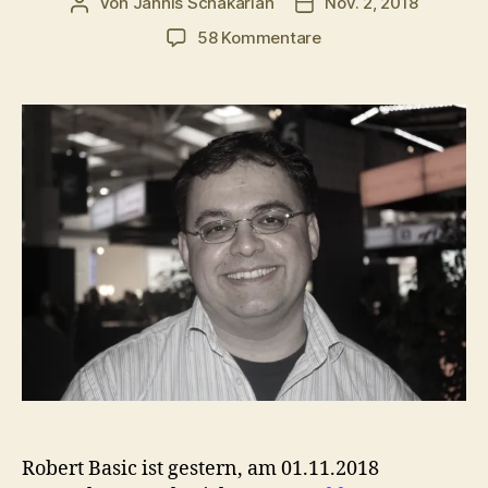
Von
Jannis Schakarian
Nov. 2, 2018
Beitragsautor
Veröffentlichungsdatu
zu
58 Kommentare
Goodbye
Robert
–
Ein
Nachruf
für
Robert
Basic
Robert Basic ist gestern, am 01.11.2018