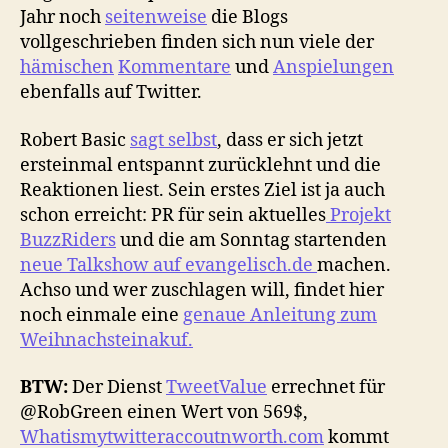
Jahr noch
seitenweise
die Blogs
vollgeschrieben finden sich nun viele der
hämischen
Kommentare
und
Anspielungen
ebenfalls auf Twitter.
Robert Basic
sagt selbst
, dass er sich jetzt
ersteinmal entspannt zurücklehnt und die
Reaktionen liest. Sein erstes Ziel ist ja auch
schon erreicht: PR für sein aktuelles
Projekt
BuzzRiders
und die am Sonntag startenden
neue Talkshow auf evangelisch.de
machen.
Achso und wer zuschlagen will, findet hier
noch einmale eine
genaue Anleitung zum
Weihnachsteinakuf.
BTW:
Der Dienst
TweetValue
errechnet für
@RobGreen einen Wert von 569$,
Whatismytwitteraccoutnworth.com
kommt