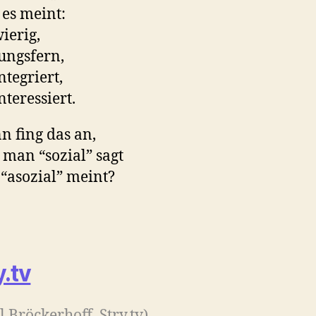
es meint:
ierig,
ungsfern,
ntegriert,
nteressiert.
 fing das an,
 man “sozial” sagt
“asozial” meint?
y.tv
l Bröckerhoff, Stry.tv)