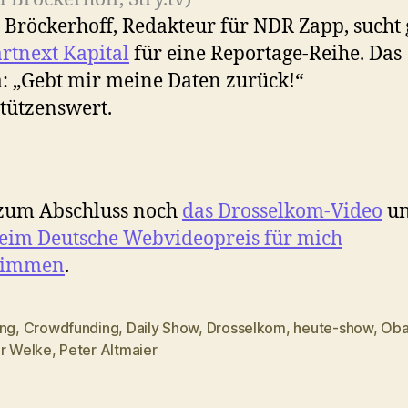
 Bröckerhoff, Redakteur für NDR Zapp, sucht
artnext Kapital
für eine Reportage-Reihe. Das
 „Gebt mir meine Daten zurück!“
tützenswert.
zum Abschluss noch
das Drosselkom-Video
un
eim Deutsche Webvideopreis für mich
timmen
.
ung
,
Crowdfunding
,
Daily Show
,
Drosselkom
,
heute-show
,
Ob
rter
er Welke
,
Peter Altmaier