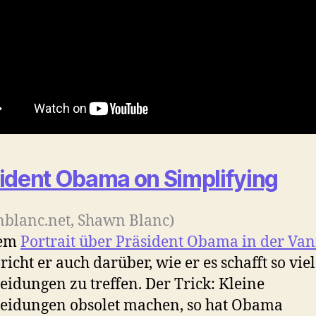
ident Obama on Simplifying
blanc.net, Shawn Blanc)
nem
Portrait über Präsident Obama in der Van
richt er auch darüber, wie er es schafft so vie
eidungen zu treffen. Der Trick: Kleine
eidungen obsolet machen, so hat Obama