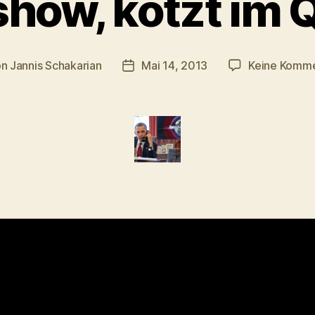
show, kotzt im 
on
Jannis Schakarian
Mai 14, 2013
Keine Komm
ragsautor
Veröffentlichungsdatum