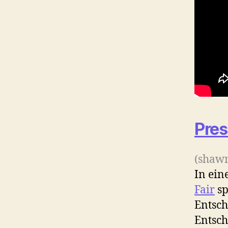
Pres
(shawn
In ei
Fair
sp
Entsch
Entsch