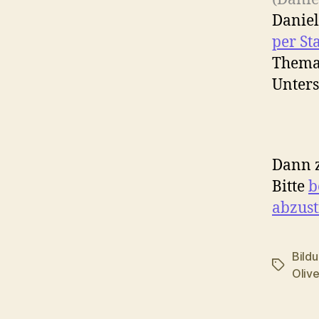
Daniel
per St
Thema:
Unters
Dann 
Bitte
b
abzus
Bild
Schlagwö
Oliv