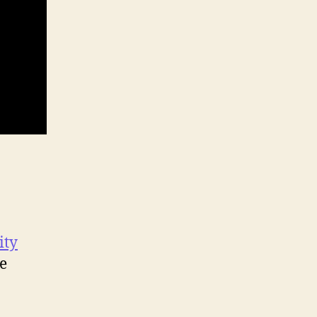
ity
le