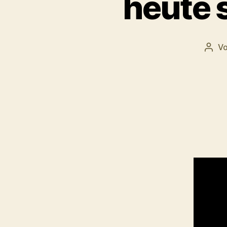
heute 
V
Beit