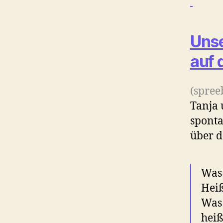
Unse
auf 
(spree
Tanja 
sponta
über d
Was 
Heiß
Was 
heiß