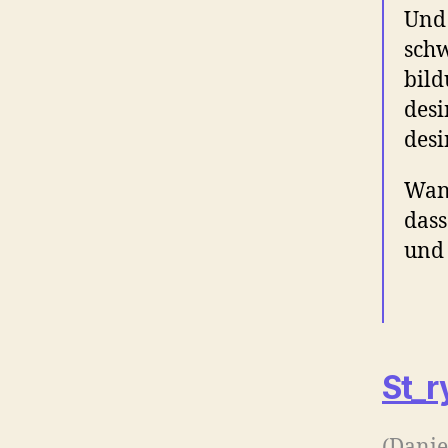
Und 
schw
bild
desi
desi
Wann
dass
und 
St_r
(Danie