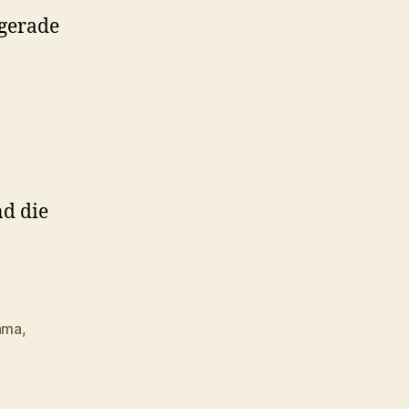
 gerade
d die
ama
,