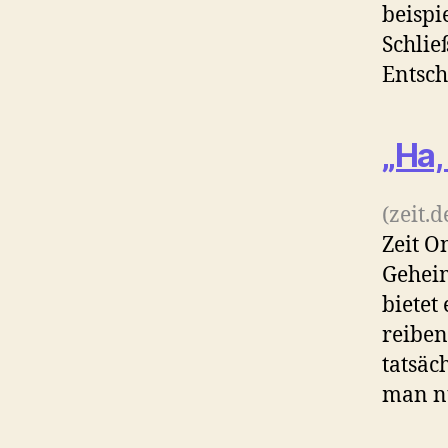
beispi
Schlie
Entsch
„Ha,
(zeit.
Zeit O
Geheim
bietet
reiben
tatsäc
man n