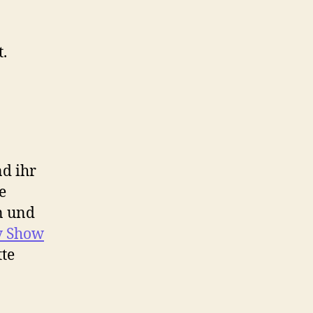
.
nd ihr
e
en und
y Show
tte