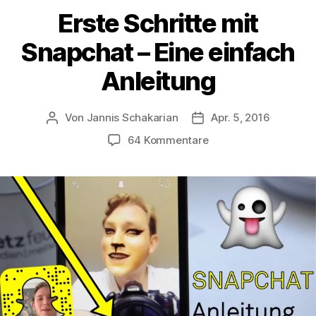
Erste Schritte mit
Snapchat – Eine einfach
Anleitung
Von
Jannis Schakarian
Apr. 5, 2016
Beitragsautor
Veröffentlichungsdatu
zu
64 Kommentare
Erste
Schritte
mit
Snapchat
–
Eine
einfach
Anleitung