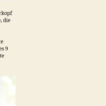
rkopf
, die
te
es 9
te