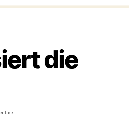
iert die
zu
entare
Anzeige:
Braun