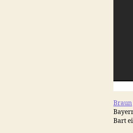
Braun
Bayern
Bart e