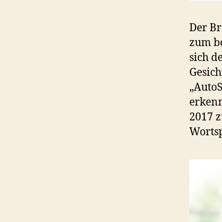
Der Br
zum be
sich d
Gesich
„AutoS
erkenn
2017 z
Wortsp