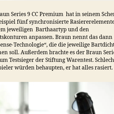
aun Series 9 CC Premium hat in seinem Sche
ispiel fünf synchronisierte Rasiererelemente
em jeweiligen Barthaartyp und den
tskonturen anpassen. Braun nennt das dann
ense-Technologie“, die die jeweilige Bartdich
en soll. Außerdem brachte es der Braun Seri
um Testsieger der Stiftung Warentest. Schlech
ieler würden behaupten, er hat alles rasiert.