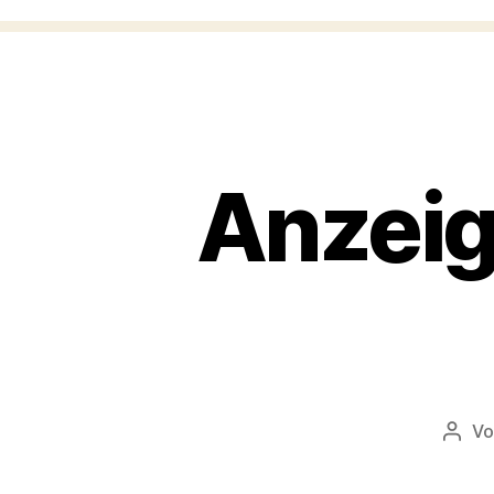
Anzeige
V
Beitr