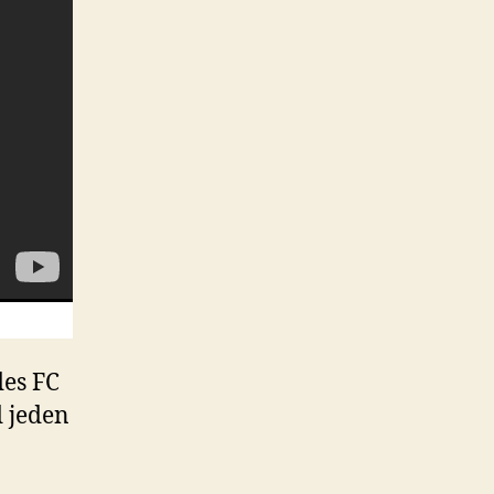
des FC
d jeden