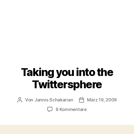
Taking you into the
Twittersphere
Von
Jannis Schakarian
März 19, 2009
Beitragsautor
Veröffentlichungsdatum
zu
8 Kommentare
Taking
you
into